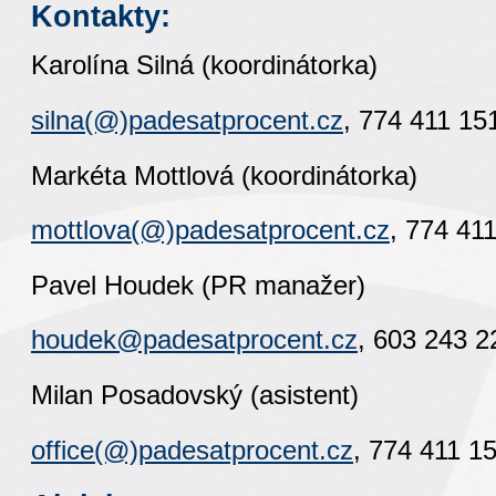
Kontakty
:
Karolína Silná (koordinátorka)
silna(@)padesatprocent.cz
, 774 411 15
Markéta Mottlová (koordinátorka)
mottlova(@)padesatprocent.cz
, 774 41
Pavel Houdek (PR manažer)
houdek@padesatprocent.cz
,
603 243 2
Milan Posadovský (asistent)
office(@)padesatprocent.cz
, 774 411 1