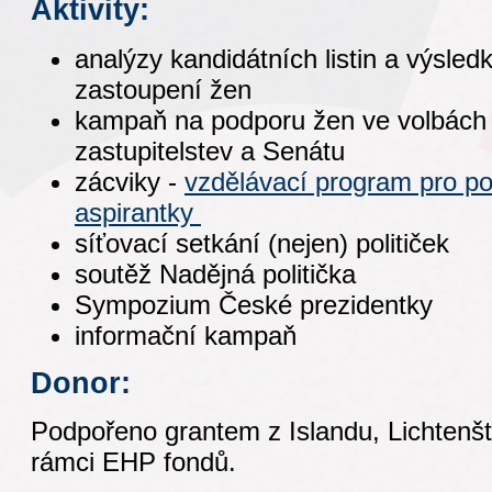
Aktivity:
analýzy kandidátních listin a výsled
zastoupení žen
kampaň na podporu žen ve volbách
zastupitelstev a Senátu
zácviky -
vzdělávací program pro poli
aspirantky
síťovací setkání (nejen) političek
soutěž Nadějná politička
Sympozium České prezidentky
informační kampaň
Donor:
Podpořeno grantem z Islandu, Lichtenš
rámci EHP fondů.