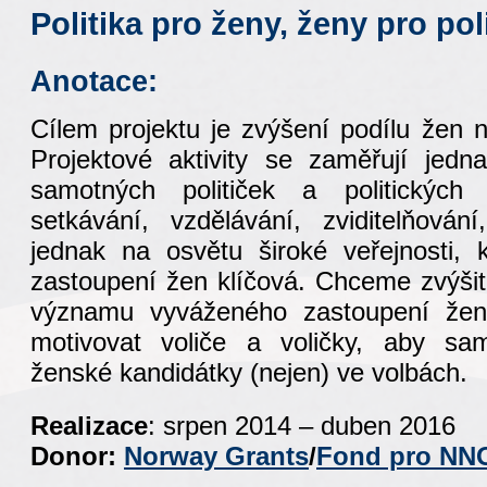
Politika pro ženy, ženy pro pol
Anotace:
Cílem projektu je zvýšení podílu žen 
Projektové aktivity se zaměřují jed
samotných političek a politických 
setkávání, vzdělávání, zviditelňován
jednak na osvětu široké veřejnosti, 
zastoupení žen klíčová. Chceme zvýšit
významu vyváženého zastoupení žen
motivovat voliče a voličky, aby sam
ženské kandidátky (nejen) ve volbách.
Realizace
: srpen 2014 – duben 2016
Donor
:
Norway Grants
/
Fond pro NN