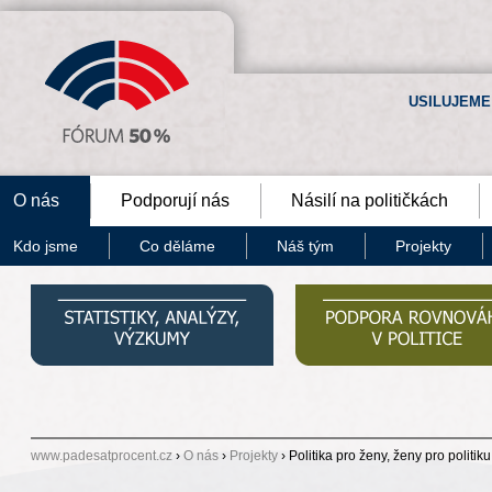
USILUJEME
O nás
Podporují nás
Násilí na političkách
Kdo jsme
Co děláme
Náš tým
Projekty
www.padesatprocent.cz
›
O nás
›
Projekty
› Politika pro ženy, ženy pro politiku