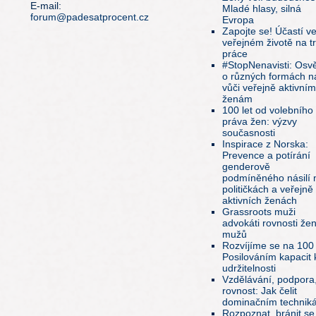
E-mail:
Mladé hlasy, silná
forum@padesatprocent.cz
Evropa
Zapojte se! Účastí v
veřejném životě na t
práce
#StopNenavisti: Osv
o různých formách ná
vůči veřejně aktivním
ženám
100 let od volebního
práva žen: výzvy
současnosti
Inspirace z Norska:
Prevence a potírání
genderově
podmíněného násilí 
političkách a veřejně
aktivních ženách
Grassroots muži
advokáti rovnosti že
mužů
Rozvíjíme se na 100
Posilováním kapacit 
udržitelnosti
Vzdělávání, podpora
rovnost: Jak čelit
dominačním technik
Rozpoznat, bránit se