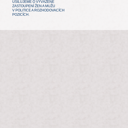
USILUJEME O VYVÁŽENÉ
ZASTOUPENÍ ŽEN A MUŽU
V POLITICE A ROZHODOVACÍCH
POZICÍCH.