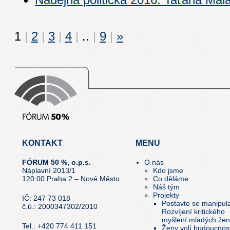
1
|
2
|
3
|
4
|
..
|
9
|
»
KONTAKT
MENU
FÓRUM 50 %, o.p.s.
O nás
Náplavní 2013/1
Kdo jsme
120 00 Praha 2 – Nové Město
Co děláme
Náš tým
Projekty
IČ: 247 73 018
Postavte se manipula
č.ú.: 2000347302/2010
Rozvíjení kritického
myšlení mladých žen
Tel.: +420 774 411 151
Ženy volí budoucnos