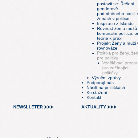
postavit se: Řešení
genderově
podmíněného násilí 
ženách v politice
Inspirace z Islandu
Rovnost žen a mužů
komunální politice: o
teorie k praxi
Projekt Ženy a muži 
rovnováze
Politika pro ženy, že
pro politiku
Vzdělávací progr
pro začínající
političky
Výroční zprávy
Podporují nás
Násilí na političkách
Ke stažení
Kontakt
NEWSLLETER
AKTUALITY