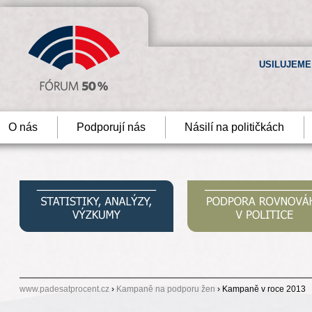
USILUJEME
O nás
Podporují nás
Násilí na političkách
www.padesatprocent.cz
›
Kampaně na podporu žen
› Kampaně v roce 2013