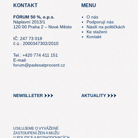
KONTAKT
MENU
FÓRUM 50 %, o.p.s.
O nás
Náplavní 2013/1
Podporují nás
120 00 Praha 2 – Nové Město
Násilí na političkách
Ke stažení
Kontakt
IČ: 247 73 018
č.ú.: 2000347302/2010
Tel.: +420 774 411 151
E-mail:
forum@padesatprocent.cz
NEWSLLETER
AKTUALITY
USILUJEME O VYVÁŽENÉ
ZASTOUPENÍ ŽEN A MUŽU
V POLITICE A ROZHODOVACÍCH