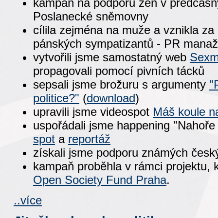
kampaň na podporu žen v předčasn
Poslanecké sněmovny
cílila zejména na muže a vznikla za
pánských sympatizantů - PR manažer
vytvořili jsme samostatný web
Sexm
propagovali pomocí pivních tácků
sepsali jsme brožuru s argumenty
"
politice?"
(
download
)
upravili jsme videospot
Máš koule na
uspořádali jsme happening "Nahoře 
spot
a
reportáž
získali jsme podporu známých česk
kampaň proběhla v rámci projektu, 
Open Society Fund Praha
.
..více