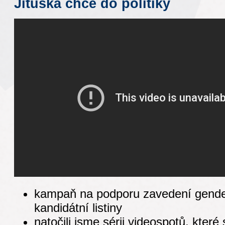
Jituška chce do politiky
kampaň na podporu zavedení gende
kandidátní listiny
natočili jsme sérii videospotů, které s