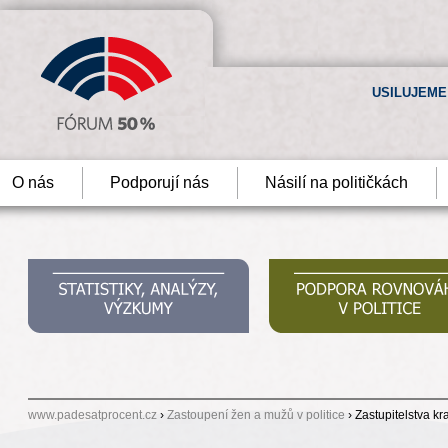
USILUJEME
O nás
Podporují nás
Násilí na političkách
www.padesatprocent.cz
›
Zastoupení žen a mužů v politice
› Zastupitelstva kr