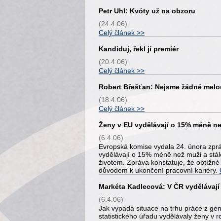
Petr Uhl: Kvóty už na obzoru
(24.4.06)
Celý článek >>
Kandiduj, řekl jí premiér
(20.4.06)
Celý článek >>
Robert Břešťan: Nejsme žádné melou
(18.4.06)
Celý článek >>
Ženy v EU vydělávají o 15% méně n
(6.4.06)
Evropská komise vydala 24. února zprá
vydělávají o 15% méně než muži a stál
životem. Zpráva konstatuje, že obtížn
důvodem k ukončení pracovní kariéry.
Markéta Kadlecová: V ČR vydělávaj
(6.4.06)
Jak vypadá situace na trhu práce z g
statistického úřadu vydělávaly ženy v