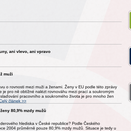
ny, ani vlevo, ani vpravo
ež muži
vu o rovnosti mezi muži a ženami. Ženy v EU podle této zprávy
e je pro ně obtížné nalézt rovnováhu mezi prací a soukromým
é slaďování pracovního a soukromého života je pro mnoho žen
Celý článek >>
í ženy 80,9% mzdy mužů
enderového hlediska v České republice? Podle Českého
 roce 2004 průměrně pouze 80,9% mzdy mužů. Situace je tedy u