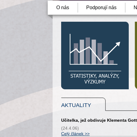
O nás
Podporují nás
N
AKTUALITY
Učitelka, jež obdivuje Klementa Got
(24.4.06)
Celý článek >>