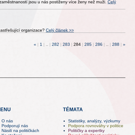
ezaměstnaností jsou u nás postiženy více ženy než muži.
Celý
zastřešující organizace?
Celý článek >>
«
|
1
|
..
|
282
|
283
|
284
|
285
|
286
|
..
|
288
|
»
ENU
TÉMATA
O nás
Statistiky, analýzy, výzkumy
Podporují nás
Podpora rovnováhy v politice
Násilí na političkách
Političky a expertky