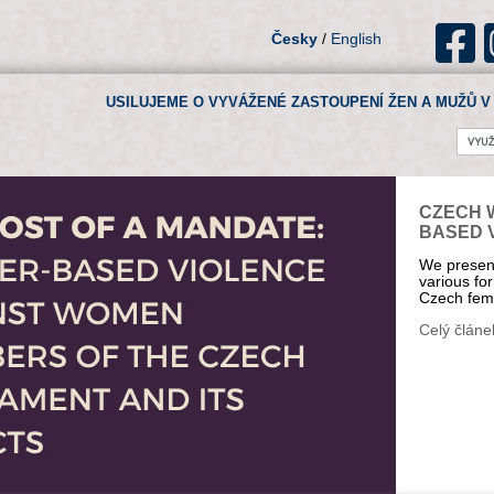
Česky
/
English
USILUJEME O VYVÁŽENÉ ZASTOUPENÍ ŽEN A MUŽŮ V 
CZECH 
BASED 
We present
various fo
Czech fem
Celý článe