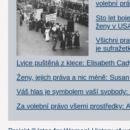
volební pr
Sto let boj
ženy v US
Všichni pr
je sufražet
Lvice puštěná z klece: Elisabeth Cad
Ženy, jejich práva a nic méně: Susa
Váš hlas je symbolem vaší svobody:
Za volební právo všemi prostředky: A