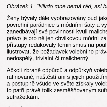
Obrázek 1: "Nikdo mne nemá rád, asi b
Ženy bývaly dále vyobrazovány buď jak
povrchní parádnice s módními šaty a vy
zanedbávají své povinnosti kvůli malic
právo je pro ně jen chvilkovou módní zál
přístupy redukovaly feminismus na pou
ilustrovat, že požadavek volebního práva
nedospělý, triviální či malicherný.
Ačkoli zbraně odpůrců a odpůrkyň voleb
rafinované, naštěstí ani s jejich použit
a postupně všude ve světe získaly voleb
to patří právě tolik zesměšňovaným suf
sufražetkám.