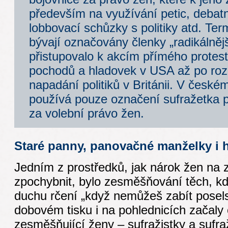
především na využívání petic, debat
lobbovací schůzky s politiky atd. Te
bývají označovány členky „radikálnějš
přistupovalo k akcím přímého protes
pochodů a hladovek v USA až po rozb
napadání politiků v Británii. V české
používá pouze označení sufražetka 
za volební právo žen.
Staré panny, panovačné manželky i 
Jedním z prostředků, jak nárok žen na 
zpochybnit, bylo zesměšňování těch, kdo
duchu rčení „když nemůžeš zabít poselst
dobovém tisku i na pohlednicích začaly 
zesměšňující ženy – sufražistky a sufra