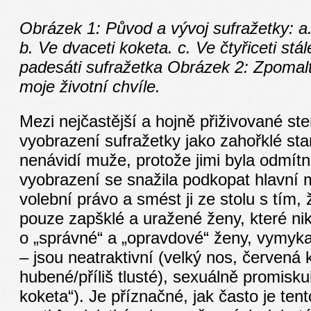
Obrázek 1: Původ a vývoj sufražetky: a.
b. Ve dvaceti koketa. c. Ve čtyřiceti stá
padesáti sufražetka
Obrázek 2: Zpomalte
moje životní chvíle.
Mezi nejčastější a hojně přiživované ste
vyobrazení sufražetky jako zahořklé sta
nenávidí muže, protože jimi byla odmít
vyobrazení se snažila podkopat hlavní 
volební právo a smést ji ze stolu s tím, 
pouze zapšklé a uražené ženy, které ni
o „správné“ a „opravdové“ ženy, vymyka
– jsou neatraktivní (velký nos, červená k
hubené/příliš tlusté), sexuálně promiskui
koketa“). Je příznačné, jak často je ten