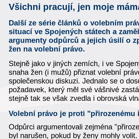
Všichni pracují, jen moje mám
Další ze série článků o volebním pr
situací ve Spojených státech a zaměř
argumenty odpůrců a jejich úsilí o 
žen na volební právo.
Stejně jako v jiných zemích, i ve Spoje
snaha žen (i mužů) přiznat volební prá
společenskou diskuzi. Jednalo se o do
požadavek, který měl své vášnivé zast
stejně tak se však zvedla i obrovská vln
Volební právo je proti "přirozenému 
Odpůrci argumentovali zejména "přiroz
byl narušen, pokud by ženy mohly volit.