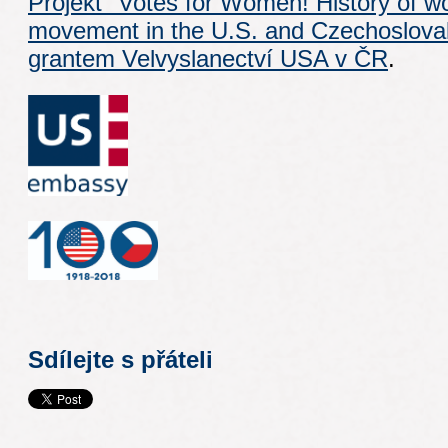
Projekt "Votes for Women! History of w
movement in the U.S. and Czechoslovak
grantem
Velvyslanectví USA v ČR
.
Sdílejte s přáteli