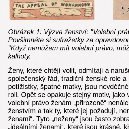
Obrázek 1: Výzva ženství: "Volební práv
Povšimněte si sufražetky za opravdovo
"Když nemůžem mít volební právo, můž
kalhoty.
Ženy, které chtějí volit, odmítají a naruš
společenský řád, tradiční ženské role a 
potížistky, špatné matky, jsou nevděčn
roli. Opět se opakuje stejný motiv, jak
volební právo ženám „přirozeně“ nenálež
ženstvím a tak ty, které jej požadují, 
ženami“. Tyto „neženy“ jsou často zobr
„ideálními ženami“, které jsou krásné, kř