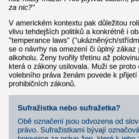
za nic?"
V americkém kontextu pak důležitou roli 
vlivu tehdejších politiků a konkrétně i oba
"temperance laws" ("ukázněných/střídm
se o návrhy na omezení či úplný zákaz
alkoholu. Ženy tvořily třetinu až polovin
která o zákony usilovala. Muži se proto 
volebního práva ženám povede k přijetí
prohibičních zákonů.
Sufražistka nebo sufražetka?
Obě označení jsou odvozena od slova
právo. Sufražistkami bývají označov
bojovnice za právo žen, které k jeho 