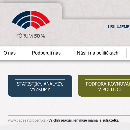
USILUJEME
O nás
Podporují nás
Násilí na političkách
www.padesatprocent.cz
› Všichni pracují, jen moje máma je sufražetka