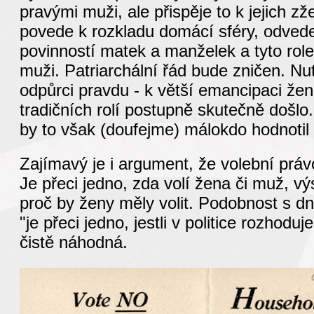
pravými muži, ale přispěje to k jejich zž
povede k rozkladu domácí sféry, odvede
povinností matek a manželek a tyto rol
muži. Patriarchální řád bude zničen. Nut
odpůrci pravdu - k větší emancipaci žen
tradičních rolí postupně skutečně došlo
by to však (doufejme) málokdo hodnotil
Zajímavý je i argument, že volební práv
Je přeci jedno, zda volí žena či muž, vý
proč by ženy měly volit. Podobnost s 
"je přeci jedno, jestli v politice rozhodu
čistě náhodná.