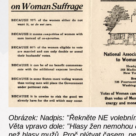
Obrázek: Nadpis: "Řekněte NE volebním
Věta vpravo dole: "Hlasy žen nemohou 
než hlasy mužů. Proč plýtvat časem, pen