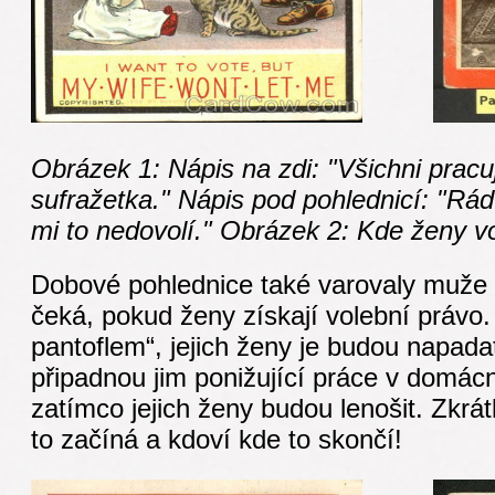
Obrázek 1: Nápis na zdi: "Všichni pracu
sufražetka." Nápis pod pohlednicí: "Rád 
mi to nedovolí."
Obrázek 2: Kde ženy vol
Dobové pohlednice také varovaly muže 
čeká, pokud ženy získají volební právo
pantoflem“, jejich ženy je budou napadat
připadnou jim ponižující práce v domácno
zatímco jejich ženy budou lenošit. Zkr
to začíná a kdoví kde to skončí!