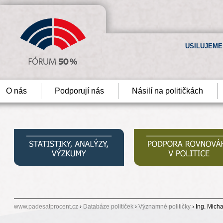
USILUJEME
O nás
Podporují nás
Násilí na političkách
www.padesatprocent.cz
›
Databáze političek
›
Významné političky
› Ing. Mich