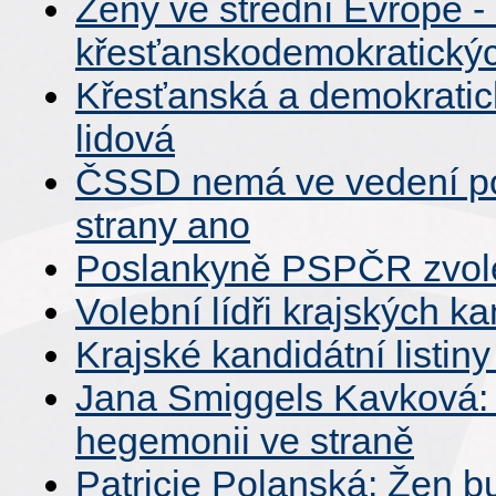
Ženy ve střední Evropě -
křesťanskodemokratickýc
Křesťanská a demokratic
lidová
ČSSD nemá ve vedení pos
strany ano
Poslankyně PSPČR zvole
Volební lídři krajských k
Krajské kandidátní list
Jana Smiggels Kavková: 
hegemonii ve straně
Patricie Polanská: Žen bu