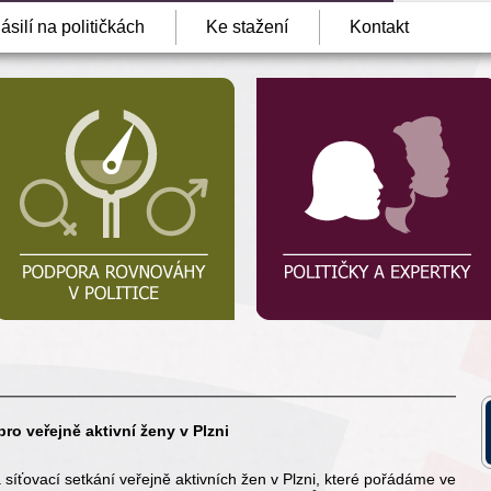
ásilí na političkách
Ke stažení
Kontakt
pro veřejně aktivní ženy v Plzni
íťovací setkání veřejně aktivních žen v Plzni, které pořádáme ve