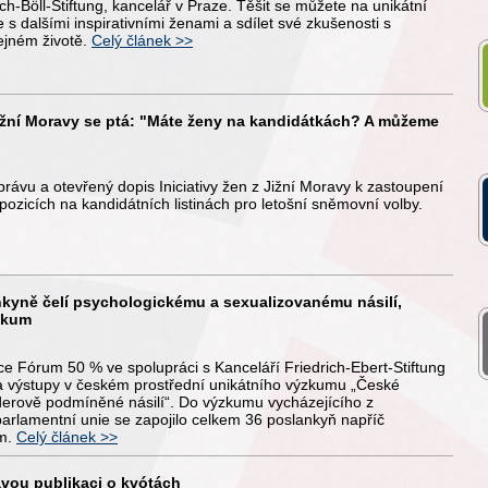
ich-Böll-Stiftung, kancelář v Praze. Těšit se můžete na unikátní
se s dalšími inspirativními ženami a sdílet své zkušenosti s
ejném životě.
Celý článek >>
 Jižní Moravy se ptá: "Máte ženy na kandidátkách? A můžeme
právu a otevřený dopis Iniciativy žen z Jižní Moravy k zastoupení
 pozicích na kandidátních listinách pro letošní sněmovní volby.
kyně čelí psychologickému a sexualizovanému násilí,
zkum
e Fórum 50 % ve spolupráci s Kanceláří Friedrich-Ebert-Stiftung
la výstupy v českém prostřední unikátního výzkumu „České
erově podmíněné násilí“. Do výzkumu vycházejícího z
arlamentní unie se zapojilo celkem 36 poslankyň napříč
em.
Celý článek >>
avou publikaci o kvótách