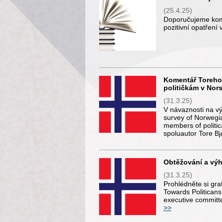
(25.4.25)
Doporučujeme kom
pozitivní opatření
Komentář Toreho 
političkám v Nor
(31.3.25)
V návaznosti na v
survey of Norwegia
members of politic
spoluautor Tore B
Obtěžování a výh
(31.3.25)
Prohlédněte si gr
Towards Politicans
executive committe
>>