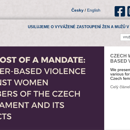
Česky
/
English
USILUJEME O VYVÁŽENÉ ZASTOUPENÍ ŽEN A MUŽŮ V 
CZECH 
BASED 
We present
various fo
Czech fem
Celý článe