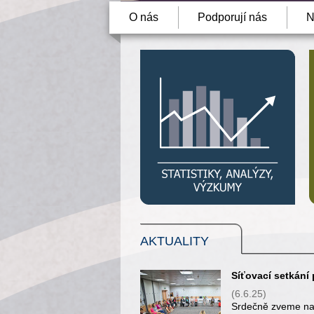
O nás
Podporují nás
N
AKTUALITY
Síťovací setkání 
(6.6.25)
Srdečně zveme na s