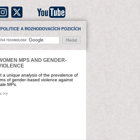
POLITICE A ROZHODOVACÍCH POZICÍCH
WOMEN MPS AND GENDER-
VIOLENCE
 a unique analysis of the prevalence of
rms of gender-based violence against
ale MPs.
k >>