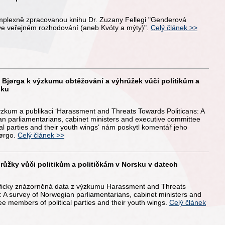
plexně zpracovanou knihu Dr. Zuzany Fellegi "Genderová
 ve veřejném rozhodování (aneb Kvóty a mýty)".
Celý článek >>
Bjørga k výzkumu obtěžování a výhrůžek vůči politikům a
sku
ýzkum a publikaci ‘Harassment and Threats Towards Politicans: A
n parliamentarians, cabinet ministers and executive committee
al parties and their youth wings‘ nám poskytl komentář jeho
jørgo.
Celý článek >>
růžky vůči politikům a političkám v Norsku v datech
aficky znázorněná data z výzkumu Harassment and Threats
: A survey of Norwegian parliamentarians, cabinet ministers and
e members of political parties and their youth wings.
Celý článek