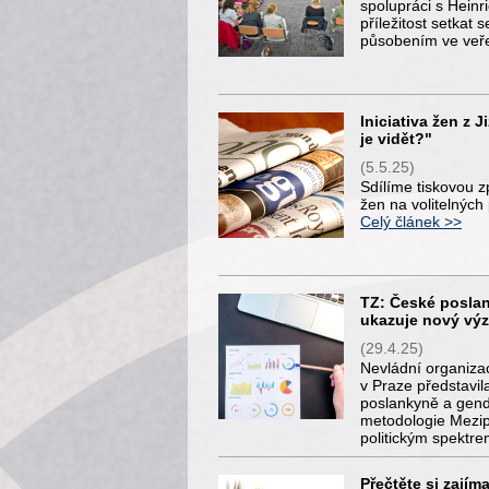
spolupráci s Heinr
příležitost setkat 
působením ve veř
Iniciativa žen z
je vidět?"
(5.5.25)
Sdílíme tiskovou z
žen na volitelných
Celý článek >>
TZ: České poslan
ukazuje nový vý
(29.4.25)
Nevládní organizac
v Praze představi
poslankyně a gend
metodologie Mezip
politickým spektr
Přečtěte si zajím