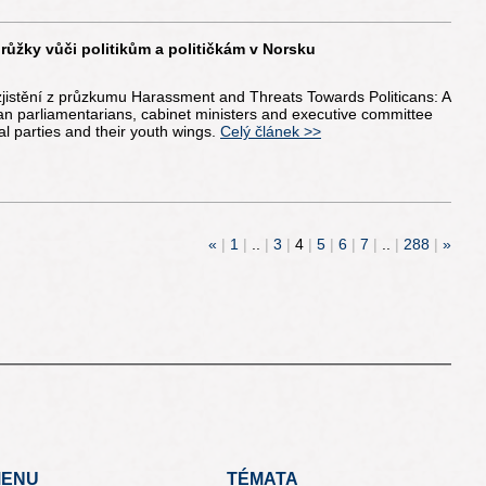
růžky vůči politikům a političkám v Norsku
 zjistění z průzkumu Harassment and Threats Towards Politicans: A
n parliamentarians, cabinet ministers and executive committee
al parties and their youth wings.
Celý článek >>
«
|
1
|
..
|
3
|
4
|
5
|
6
|
7
|
..
|
288
|
»
ENU
TÉMATA