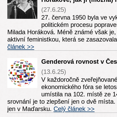
(27.6.25)
27. června 1950 byla ve v
politickém procesu poprave
Milada Horáková. Méně známé však je, ž
aktivní feministkou, která se zasazoval
článek >>
Genderová rovnost v Čes
(13.6.25)
V každoročně zveřejňovan
ekonomického fóra se letos
umístila na 102. místě ze 
srovnání je to zlepšení jen o dvě místa.
jen v Maďarsku.
Celý článek >>