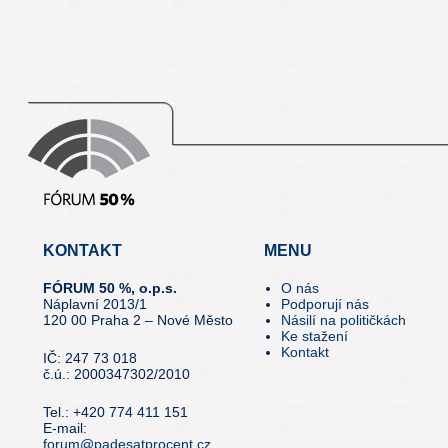
KONTAKT
MENU
FÓRUM 50 %, o.p.s.
O nás
Náplavní 2013/1
Podporují nás
120 00 Praha 2 – Nové Město
Násilí na političkách
Ke stažení
Kontakt
IČ: 247 73 018
č.ú.: 2000347302/2010
Tel.: +420 774 411 151
E-mail:
forum@padesatprocent.cz