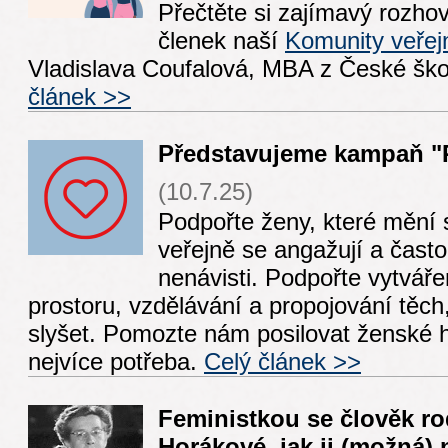
Přečtěte si zajímavý rozhov
členek naší
Komunity veřej
Vladislava Coufalová, MBA z České ško
článek >>
Představujeme kampaň "
(10.7.25)
Podpořte ženy, které mění 
veřejně se angažují a často
nenávisti. Podpořte vytvář
prostoru, vzdělávání a propojování těch,
slyšet. Pomozte nám posilovat ženské h
nejvíce potřeba.
Celý článek >>
Feministkou se člověk ro
Horákové, jak ji (možná) 