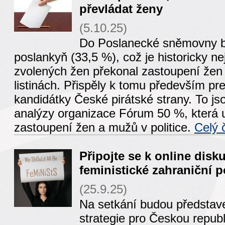
převládat ženy
(5.10.25)
Do Poslanecké sněmovny b
poslankyň (33,5 %), což je historicky ne
zvolených žen překonal zastoupení žen
listinách. Přispěly k tomu především pr
kandidátky České pirátské strany. To js
analýzy organizace Fórum 50 %, která u
zastoupení žen a mužů v politice.
Celý 
Připojte se k online disk
feministické zahraniční po
(25.9.25)
Na setkání budou představ
strategie pro Českou repub