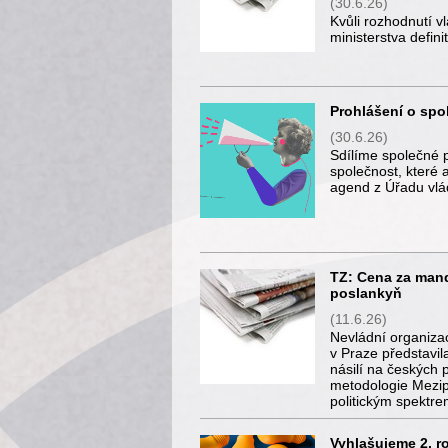
(30.6.26)
Kvůli rozhodnutí v
ministerstva defin
Prohlášení o spo
(30.6.26)
Sdílíme společné 
společnost, které 
agend z Úřadu vlád
TZ: Cena za mand
poslankyň
(11.6.26)
Nevládní organizac
v Praze představ
násilí na českých
metodologie Mezip
politickým spektr
Vyhlašujeme 2. ro