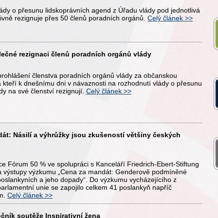
lády o přesunu lidskoprávních agend z Úřadu vlády pod jednotlivá
itivně rezignuje přes 50 členů poradních orgánů.
Celý článek >>
lečné rezignaci členů poradních orgánů vlády
prohlášení členstva poradních orgánů vlády za občanskou
a kteří k dnešnímu dni v návaznosti na rozhodnutí vlády o přesunu
y na své členství rezignují.
Celý článek >>
át: Násilí a výhrůžky jsou zkušeností většiny českých
e Fórum 50 % ve spolupráci s Kanceláří Friedrich-Ebert-Stiftung
ila výstupy výzkumu „Cena za mandát: Genderově podmíněné
 poslankyních a jeho dopady“. Do výzkumu vycházejícího z
arlamentní unie se zapojilo celkem 41 poslankyň napříč
em.
Celý článek >>
čník soutěže Inspirativní žena