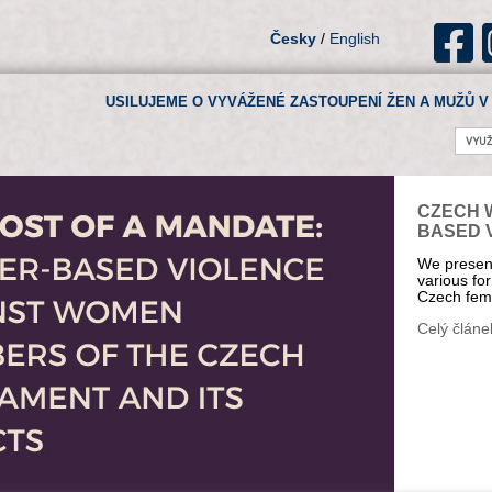
Česky
/
English
USILUJEME O VYVÁŽENÉ ZASTOUPENÍ ŽEN A MUŽŮ V 
CZECH 
BASED 
We present
various fo
Czech fem
Celý článe