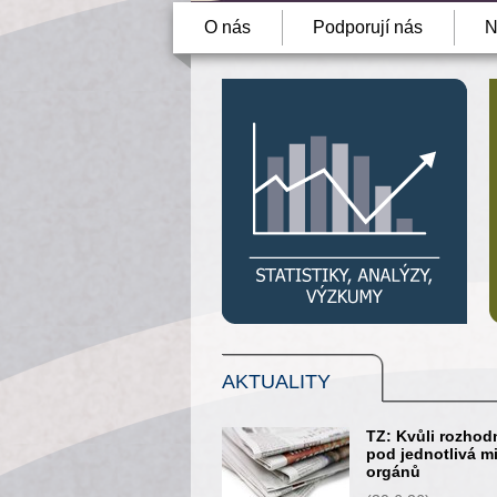
O nás
Podporují nás
N
AKTUALITY
TZ: Kvůli rozhod
pod jednotlivá mi
orgánů