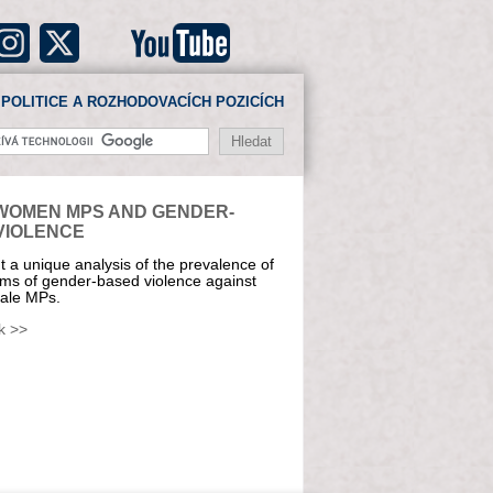
POLITICE A ROZHODOVACÍCH POZICÍCH
WOMEN MPS AND GENDER-
VIOLENCE
 a unique analysis of the prevalence of
rms of gender-based violence against
ale MPs.
k >>