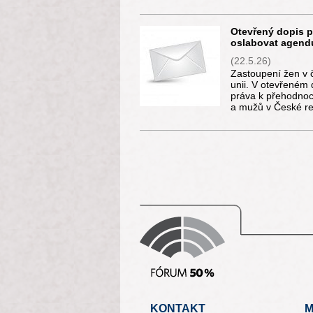
Otevřený dopis p
oslabovat agend
(22.5.26)
Zastoupení žen v č
unii. V otevřeném
práva k přehodnoce
a mužů v České re
KONTAKT
M