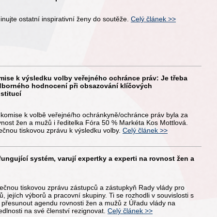
nujte ostatní inspirativní ženy do soutěže.
Celý článek >>
mise k výsledku volby veřejného ochránce práv: Je třeba
odborného hodnocení při obsazování klíčových
stitucí
 komise k volbě veřejné/ho ochránkyně/ochránce práv byla za
vnost žen a mužů i ředitelka Fóra 50 % Markéta Kos Mottlová.
ečnou tiskovou zprávu k výsledku volby.
Celý článek >>
 fungující systém, varují expertky a experti na rovnost žen a
ečnou tiskovou zprávu zástupců a zástupkyň Rady vlády pro
 jejích výborů a pracovní skupiny. Ti se rozhodli v souvislosti s
 přesunout agendu rovnosti žen a mužů z Úřadu vlády na
edlnosti na své členství rezignovat.
Celý článek >>