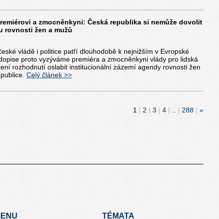
remiérovi a zmocněnkyni: Česká republika si nemůže dovolit
u rovnosti žen a mužů
eské vládě i politice patří dlouhodobě k nejnižším v Evropské
 dopise proto vyzýváme premiéra a zmocněnkyni vlády pro lidská
ní rozhodnutí oslabit institucionální zázemí agendy rovnosti žen
publice.
Celý článek >>
1
|
2
|
3
|
4
|
..
|
288
|
»
ENU
TÉMATA