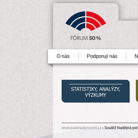
O nás
Podporují nás
N
www.padesatprocent.cz
› Soutěž Nadějná poli