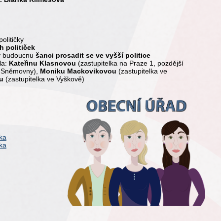
olitičky
h političek
í v budoucnu
šanci prosadit se ve vyšší politice
la:
Kateřinu Klasnovou
(zastupitelka na Praze 1, pozdější
ě Sněmovny),
Moniku Mackovikovou
(zastupitelka ve
u
(zastupitelka ve Vyškově)
čka
čka