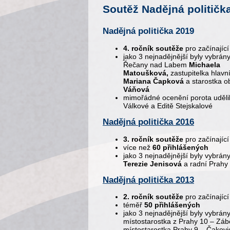
Soutěž Nadějná političk
Nadějná politička 2019
4. ročník soutěže
pro začínající 
jako 3 nejnadějnější byly vybrány
Řečany nad Labem
Michaela
Matoušková
,
zastupitelka hlav
Mariana Čapková
a starostka 
Váňová
mimořádné ocenění porota uděli
Válkové a Editě Stejskalové
Nadějná politička 2016
3. ročník soutěže
pro začínající 
více než
60 přihlášených
jako 3 nejnadějnější byly vybrány
Terezie Jenisová
a radní Prahy
Nadějná politička 2013
2. ročník soutěže
pro začínající 
téměř
50 přihlášených
jako 3 nejnadějnější byly vybrán
místostarostka z Prahy 10 – Záb
místostarostka Prahy 9 – Čakov