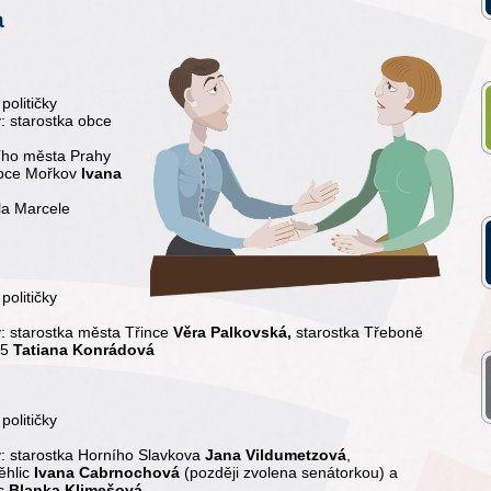
a
političky
:
starostka obce
ního města Prahy
obce Mořkov
Ivana
la Marcele
političky
:
starostka města Třince
Věra Palkovská,
starostka Třeboně
 5
Tatiana Konrádová
političky
y: starostka Horního Slavkova
Jana Vildumetzová
,
ěhlic
Ivana Cabrnochová
(později zvolena senátorkou) a
ic
Blanka Klimešová