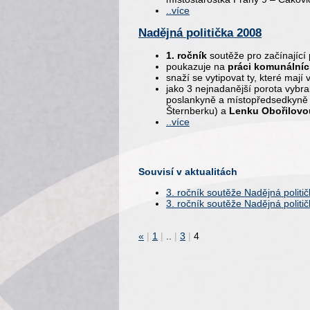
..více
Nadějná politička 2008
1. ročník
soutěže pro začínající p
poukazuje na
práci komunálníc
snaží se vytipovat ty, které maj
jako 3 nejnadanější porota vybra
poslankyně a místopředsedkyn
Šternberku) a
Lenku Obořilovo
..více
Souvisí v aktualitách
3. ročník soutěže Nadějná politi
3. ročník soutěže Nadějná politi
«
|
1
|
..
|
3
|
4