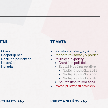
ENU
TÉMATA
O nás
Statistiky, analýzy, výzkumy
Podporují nás
Podpora rovnováhy v politice
Násilí na političkách
Političky a expertky
Ke stažení
Databáze političek
Kontakt
Soutěž Nadějná politička
Nadějná politička 2013
Nadějná politička 2008
Nadějná politička 2016
Soutěž Inspirativní žena
Rovné příležitosti prakticky
KTUALITY
KURZY A SLUŽBY