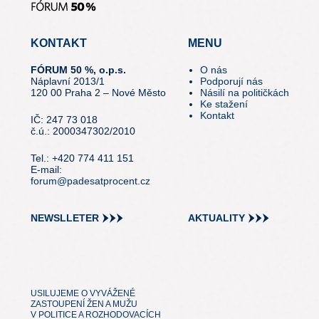
KONTAKT
MENU
FÓRUM 50 %, o.p.s.
O nás
Náplavní 2013/1
Podporují nás
120 00 Praha 2 – Nové Město
Násilí na političkách
Ke stažení
Kontakt
IČ: 247 73 018
č.ú.: 2000347302/2010
Tel.: +420 774 411 151
E-mail:
forum@padesatprocent.cz
NEWSLLETER
AKTUALITY
USILUJEME O VYVÁŽENÉ
ZASTOUPENÍ ŽEN A MUŽU
V POLITICE A ROZHODOVACÍCH