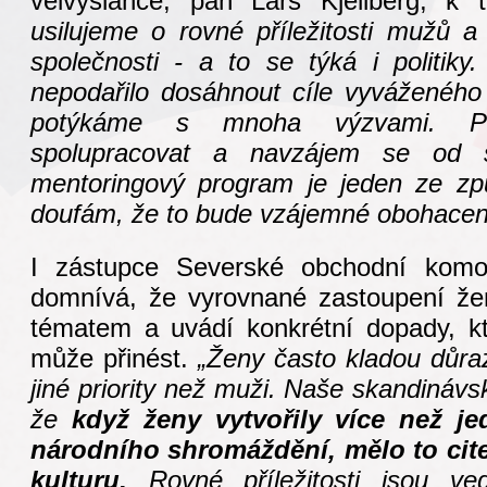
velvyslance, pan Lars Kjellberg, k
usilujeme o rovné příležitosti mužů 
společnosti - a to se týká i politik
nepodařilo dosáhnout cíle vyváženého
potýkáme s mnoha výzvami. P
spolupracovat a navzájem se od s
mentoringový program je jeden ze zp
doufám, že to bude vzájemné obohacení
I zástupce Severské obchodní komor
domnívá, že vyrovnané zastoupení že
tématem a uvádí konkrétní dopady, kt
může přinést.
„Ženy často kladou důra
jiné priority než muži. Naše skandinávs
že
když ženy vytvořily více než je
národního shromáždění, mělo to citel
kulturu.
Rovné příležitosti jsou ved