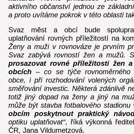
aktivního občanství jednou ze základn
a proto uvítáme pokrok v této oblasti ta
Svaz měst a obcí bude spolupra
uplatňování rovných příležitostí na ko
Ženy a muži v rovnováze je prvním pr
Svaz zabývá rovností žen a mužů. 
prosazovat rovné příležitosti žen
obcích
– co se týče rovnoměrného z
obce, i při rozhodování volených orgá
směřování investic. Některá zdánlivě ne
totiž jiný dopad na ženy a jiný na mu
může být stavba fotbalového stadionu
obcím poskytnout praktický návo
optiku uplatňovat“
, říká výkonná ředit
ČR, Jana Vildumetzová.