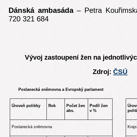
Dánská ambasáda
– Petra Kouřims
720 321 684
Vývoj zastoupení žen na jednotlivýc
Zdroj:
ČSÚ
Poslanecká sněmovna a Evropský parlament
Úroveň politiky
Rok
Počet žen
Podíl žen
Úrov
abs.
v %
polit
Poslanecká sněmovna
Krajs