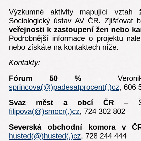
Výzkumné aktivity mapující vztah ž
Sociologický ústav AV ČR. Zjišťovat 
veřejnosti k zastoupení žen nebo kar
Podrobnější informace o projektu nal
nebo získáte na kontaktech níže.
Kontakty:
Fórum 50 %
- Veron
sprincova(@)padesatprocent(.)cz
, 606 
Svaz měst a obcí ČR
– Ště
filipova(@)smocr(.)cz
, 724 302 802
Severská obchodní komora v Č
husted(@)husted(.)cz
, 728 244 444