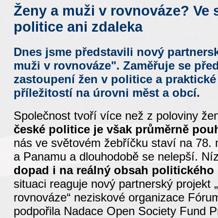
Ženy a muži v rovnováze? Ve s
politice ani zdaleka
Dnes jsme představili nový partnersk
muži v rovnováze". Zaměřuje se pře
zastoupení žen v politice a praktick
příležitostí na úrovni měst a obcí.
Společnost tvoří více než z poloviny žen
české politice je však průměrně po
nás ve světovém žebříčku staví na 78.
a Panamu a dlouhodobě se nelepší. Ní
dopad i na reálný obsah politického
situaci reaguje nový partnerský projekt
rovnováze“ neziskové organizace Fórum
podpořila Nadace Open Society Fund P