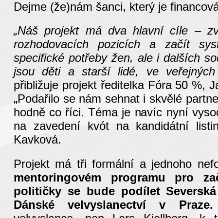
Dejme (že)nám šanci, který je financov
„Náš projekt má dva hlavní cíle – zv
rozhodovacích pozicích a začít sys
specifické potřeby žen, ale i dalších so
jsou děti a starší lidé, ve veřejných
přibližuje projekt ředitelka Fóra 50 %,
„Podařilo se nám sehnat i skvělé partner
hodně co říci. Téma je navíc nyní vyso
na zavedení kvót na kandidátní listi
Kavková.
Projekt má tři formální a jednoho nef
mentoringovém programu pro začí
političky se bude podílet Severs
Dánské velvyslanectví v Praze.