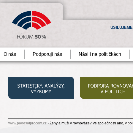
USILUJEME
O nás
Podporují nás
Násilí na političkách
www.padesatprocent.cz
› Ženy a muži v rovnováze? Ve společnosti ano, v poli