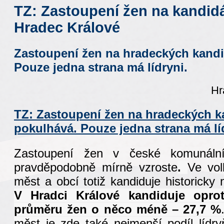
TZ: Zastoupení žen na kandidát
Hradec Králové
Zastoupení žen na hradeckých kand
Pouze jedna strana má lídryni.
Hr
TZ: Zastoupení žen na hradeckých k
pokulhává. Pouze jedna strana má lí
Zastoupení žen v české komunální
pravděpodobně mírně vzroste
.
Ve vol
měst a obcí totiž kandiduje historicky
V Hradci Králové kandiduje oprot
průměru žen o něco méně – 27,7 %
měst je zde také nejmenší podíl lídryň