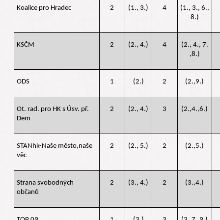
Koalice pro Hradec
2
(1., 3.)
4
(1., 3., 6.,
8.)
KSČM
2
(2., 4.)
4
(2., 4., 7.
,8.)
ODS
1
(2.)
2
(2.,9.)
Ot. rad. pro HK s Úsv. př.
2
(2., 4.)
3
(2.,4.,6.)
Dem
STANhk-Naše město,naše
2
(2., 5.)
2
(2.,5.)
věc
Strana svobodných
2
(3., 4.)
2
(3.,4.)
občanů
TOP 09
1
(3.)
3
(3.,7.,9.)