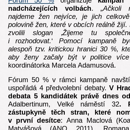
Fórum 50 %
organizuje
kampaň 
nadcházejících volbách
.
„Ačkoli
najdeme žen nejvíce, je jich celkově
polovině žen, které v obcích reálně žij
zvolili slogan
‚
Žijeme tu společn
i rozhodovat.
‘
Pomocí kampaně byc
alespoň tzv. kritickou hranici 30 %, kt
aby ženy začaly být v politice více
koordinátorka Marcela Adamusová.
Fórum 50 % v rámci kampaně navští
uspořádá 4 předvolební debaty.
V Hra
debata 5 kandidátek právě dnes o
Adalbertinum, Velké náměstí 32
. 
zástupkyně těch stran, které nom
v první desítce
: Anna Maclová (Koa
Matyášová (ANO 2011), Romana 