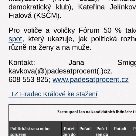
demokratický klub), Kateřina Jelín
Fialová (KSČM).
Pro voliče a voličky Fórum 50 % tak
spot,
který ukazuje, jak politická ro
různě na ženy a na muže.
Kontakt: Jana Smigg
kavkova(@)padesatprocent(.)cz,
608 553 825;
www.padesatprocent.cz
TZ Hradec Králové ke stažení
Zastoupení žen na kandidátních listinách: 
Politická strana nebo
Počet
Pořadí
Počet
Pořadí
P
sdružení
žen do
žen do