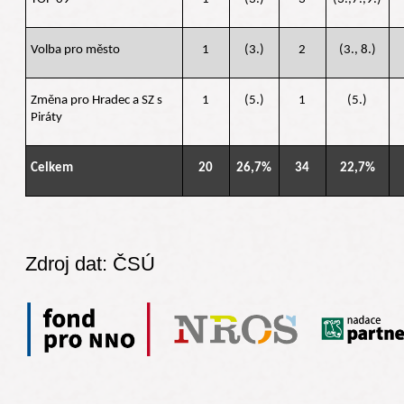
Volba pro město
1
(3.)
2
(3., 8.)
Změna pro Hradec a SZ s
1
(5.)
1
(5.)
Piráty
Celkem
20
26,7%
34
22,7%
Zdroj dat: ČSÚ