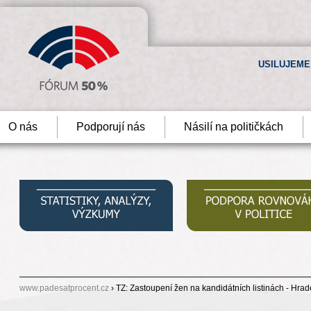
USILUJEME
O nás
Podporují nás
Násilí na političkách
www.padesatprocent.cz
› TZ: Zastoupení žen na kandidátních listinách - Hra