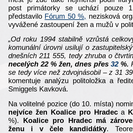
post primátorky se uchází pouze 
představilo
Fórum 50 %,
nezisková orga
vyvážené zastoupení žen a mužů v polit
„Od roku 1994 stabilně vzrůstá celkov
komunální úrovni usilují o
zastupitelsk
dnešních 211 555, tedy zhruba o čtvrt
necelých 22 % žen, dnes přes
32
%.
se tedy více než zdvojnásobil – z 31 3
komentuje analýzu politoložka a ředi
Smiggels Kavková.
Na volitelné pozice (do 10. místa) nomi
nejvíce žen Koalice pro Hradec
a
K
%).
Koalice pro Hradec má zárove
ženu i v čele kandidátky
. Teore