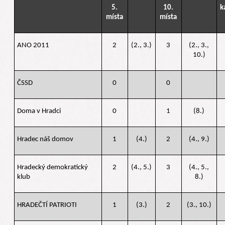
5.
10.
k
místa
místa
ANO 2011
2
(2., 3.)
3
(2., 3.,
10.)
ČSSD
0
0
Doma v Hradci
0
1
(8.)
Hradec náš domov
1
(4.)
2
(4., 9.)
Hradecký demokratický
2
(4., 5.)
3
(4., 5.,
klub
8.)
HRADEČTÍ PATRIOTI
1
(3.)
2
(3., 10.)