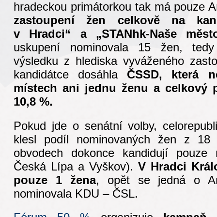
hradeckou primátorkou tak má pouze 
zastoupení žen celkově na ka
v Hradci“ a „STANhk-Naše měst
uskupení nominovala 15 žen, tedy
výsledku z hlediska vyváženého zas
kandidátce dosáhla
ČSSD, která 
místech ani jednu ženu a celkový 
10,8 %.
Pokud jde o senátní volby, celorepubl
klesl podíl nominovaných žen z 1
obvodech dokonce kandidují pouze 
Česká Lípa a Vyškov).
V Hradci Krá
pouze 1 žena
, opět se jedná o A
nominovala KDU – ČSL.