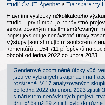
studií ČVUT,
Åpenhet
a
Transparency In
Hlavními výsledky několikaletého výzku
studie – první mapuje nenávistné proje
sexualizovaným násilím směřovaným na
popisuje/sleduje nenávistné útoky zasah
Výstupy jsou shrnujícím souborem z an
komentářů a 154 711 příspěvků na sociá
období od ledna 2022 do února 2023.
Genderově podmíněné útoky vůči ve
jsou ve vybraných skupinách na Fa
rozšířené. V 17 analyzovaných skup
od ledna 2022 do února 2023 zjistili 
s nárůstem nenávistných projevů trva
dní, přičemž 29 z nich bylo do různé 