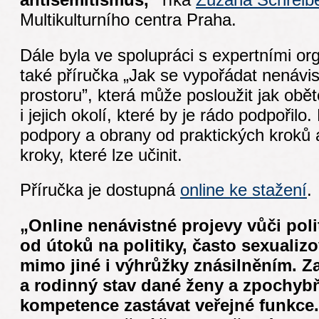
Multikulturního centra Praha.
Dále byla ve spolupráci s expertními o
také příručka „Jak se vypořádat nenávis
prostoru”, která může posloužit jak obě
i jejich okolí, které by je rádo podpořilo
podpory a obrany od praktických kroků a
kroky, které lze učinit.
Příručka je dostupná
online ke stažení
.
„Online nenávistné projevy vůči poli
od útoků na politiky, často sexualiz
mimo jiné i výhrůžky znásilněním. Z
a rodinný stav dané ženy a zpochybňu
kompetence zastávat veřejné funkce.