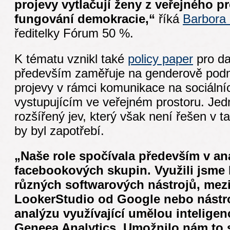
projevy vytlačují ženy z veřejného pr
fungování demokracie,“
říká
Barbora 
ředitelky Fórum 50 %.
K tématu vznikl také
policy paper
pro da
především zaměřuje na genderově pod
projevy v rámci komunikace na sociální
vystupujícím ve veřejném prostoru. Je
rozšířený jev, který však není řešen v 
by byl zapotřebí.
„Naše role spočívala především v ana
facebookových skupin. Využili jsme
různých softwarových nástrojů, mezi
LookerStudio od Google nebo nástro
analýzu využívající umělou inteligen
Geneea Analytics. Umožnilo nám to s