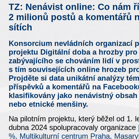
TZ: Nenávist online: Co nám ř
2 milionů postů a komentářů n
sítích
Konsorcium nevládních organizací p
projektu Digitální doba a hrozby pro 
zabývajícího se chováním lidí v prost
s tím souvisejících online hrozeb pro
Projděte si data unikátní analýzy té
příspěvků a komentářů na Facebooku
klasifikovány jako nenávistný obsa
nebo etnické menšiny.
Na pilotním projektu, který běžel od 1. 
dubna 2024 spolupracovaly organizace
%,
Multikulturní centrum Praha,
Masary