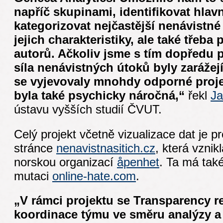
napříč skupinami, identifikovat hlavn
kategorizovat nejčastější nenávistné
jejich charakteristiky, ale také třeba
autorů. Ačkoliv jsme s tím dopředu p
síla nenávistných útoků byly zarážejíc
se vyjevovaly mnohdy odporné projev
byla také psychicky náročná,“
řekl
Ja
ústavu vyšších studií ČVUT.
Celý projekt včetně vizualizace dat je
stránce
nenavistnasitich.cz
, která vznik
norskou organizací
åpenhet
. Ta má tak
mutaci
online-hate.com
.
„V rámci projektu se Transparency r
koordinace týmu ve směru analýzy a 