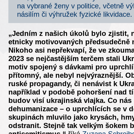
na vybrané ženy v politice, včetně v
násilím či výhružek fyzické likvidace.
„Jedním z našich úkolů bylo zjistit, 
etnicky motivovaných předsudečně 
Nikoho asi nepřekvapí, že ve zkoum
2023 se nejčastějším terčem stali Uk
motiv spojený s dávkami pro uprchlík
přítomný, ale nebyl nejvýraznější. O
ruské propagandy, či nenávist k Ukr
například v podobě pohoršení nad tí
budov visí ukrajinská vlajka. Co nás
dehumanizace – o uprchlících se v 
skupinách mluvilo jako krysách, hmy
odstranit. Stejně tak velkým šokem 
antisemitismus,“
říká
Zuzana Schreib