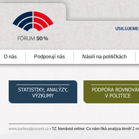
USILUJEME
O nás
Podporují nás
Násilí na političkách
www.padesatprocent.cz
› TZ: Nenávist online: Co nám říká analýza téměř 2 mi