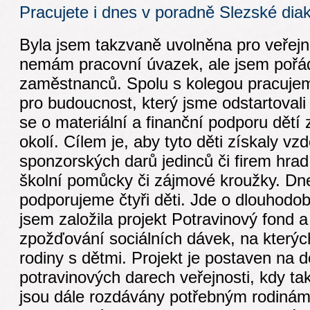
Pracujete i dnes v poradně Slezské dia
Byla jsem takzvaně uvolněna pro veřejn
nemám pracovní úvazek, ale jsem pořád
zaměstnanců. Spolu s kolegou pracuje
pro budoucnost, který jsme odstartoval
se o materiální a finanční podporu dětí 
okolí. Cílem je, aby tyto děti získaly vzd
sponzorských darů jedinců či firem hrad
školní pomůcky či zájmové kroužky. D
podporujeme čtyři děti. Jde o dlouhodob
jsem založila projekt Potravinový fond 
zpožďování sociálních dávek, na kterýc
rodiny s dětmi. Projekt je postaven na 
potravinových darech veřejnosti, kdy ta
jsou dále rozdávány potřebným rodinám 