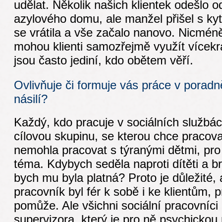
udělat. Několik našich klientek odešlo 
azylového domu, ale manžel přišel s ky
se vrátila a vše začalo nanovo. Nicmén
mohou klienti samozřejmě využít vícekr
jsou často jediní, kdo obětem věří.
Ovlivňuje či formuje vás práce v porad
násilí?
Každý, kdo pracuje v sociálních službác
cílovou skupinu, se kterou chce pracova
nemohla pracovat s týranými dětmi, pro 
téma. Kdybych seděla naproti dítěti a b
bych mu byla platná? Proto je důležité, 
pracovník byl fér k sobě i ke klientům,
pomůže. Ale všichni sociální pracovníci
supervizora, který je pro ně psychicko