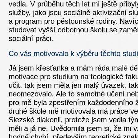
vedla. V průběhu těch let mi ještě přibyly
služby, jako jsou sociálně aktivizační sl
a program pro pěstounské rodiny. Navíc 
studovat vyšší odbornou školu se zaměř
sociální práci.
Co vás motivovalo k výběru těchto stud
Já jsem křesťanka a mám ráda malé děti
motivace pro studium na teologické fak
učit, tak jsem měla jen malý úvazek, ta
neomezovalo. Ale to samotné učení neb
pro mě byla zpestřením každodenního ži
druhé škole mě motivovala má práce v
Slezské diakonii, protože jsem vedla tým 
měli a já ne. Uvědomila jsem si, že mi vz
hodně chybí, především teoretické znalo