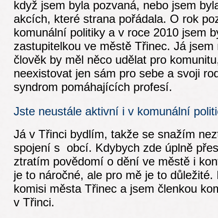
když jsem byla pozvaná, nebo jsem byla
akcích, které strana pořádala. O rok poz
komunální politiky a v roce 2010 jsem b
zastupitelkou ve městě Třinec. Já jsem 
člověk by měl něco udělat pro komunitu,
neexistovat jen sám pro sebe a svoji rod
syndrom pomáhajících profesí.
Jste neustále aktivní i v komunální politi
Já v Třinci bydlím, takže se snažím neztr
spojení s obcí. Kdybych zde úplně přest
ztratím povědomí o dění ve městě i kont
je to náročné, ale pro mě je to důležité
komisi města Třinec a jsem členkou ko
v Třinci.