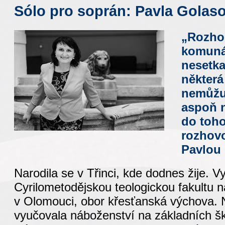
Sólo pro soprán: Pavla Golas
„Rozho
komunál
nesetka
některá
nemůžu
aspoň n
do toho
rozhovo
Pavlou
Narodila se v Třinci, kde dodnes žije. V
Cyrilometodějskou teologickou fakultu n
v Olomouci, obor křesťanská výchova. N
vyučovala náboženství na základních ško