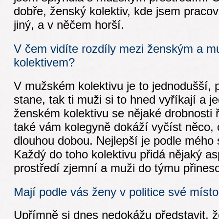
dobře, ženský kolektiv, kde jsem pracova
jiný, a v něčem horší.
V čem vidíte rozdíly mezi ženským a 
kolektivem?
V mužském kolektivu je to jednodušší, 
stane, tak ti muži si to hned vyříkají a j
ženském kolektivu se nějaké drobnosti ř
také vám kolegyně dokáží vyčíst něco, 
dlouhou dobou. Nejlepší je podle mého 
Každý do toho kolektivu přidá nějaký as
prostředí zjemní a muži do týmu přines
Mají podle vás ženy v politice své míst
Upřímně si dnes nedokážu představit, 