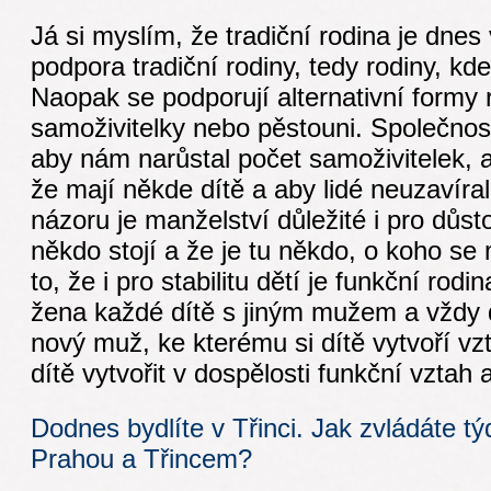
Já si myslím, že tradiční rodina je dnes v
podpora tradiční rodiny, tedy rodiny, kde
Naopak se podporují alternativní formy r
samoživitelky nebo pěstouni. Společnos
aby nám narůstal počet samoživitelek, 
že mají někde dítě a aby lidé neuzavíra
názoru je manželství důležité i pro důsto
někdo stojí a že je tu někdo, o koho se
to, že i pro stabilitu dětí je funkční ro
žena každé dítě s jiným mužem a vždy 
nový muž, ke kterému si dítě vytvoří vzt
dítě vytvořit v dospělosti funkční vztah 
Dodnes bydlíte v Třinci. Jak zvládáte t
Prahou a Třincem?