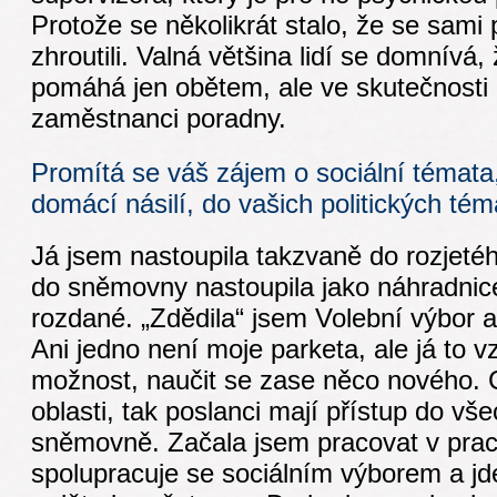
Protože se několikrát stalo, že se sami
zhroutili. Valná většina lidí se domnívá
pomáhá jen obětem, ale ve skutečnosti 
zaměstnanci poradny.
Promítá se váš zájem o sociální témata,
domácí násilí, do vašich politických tém
Já jsem nastoupila takzvaně do rozjeté
do sněmovny nastoupila jako náhradnice,
rozdané. „Zdědila“ jsem Volební výbor 
Ani jedno není moje parketa, ale já to v
možnost, naučit se zase něco nového. C
oblasti, tak poslanci mají přístup do vš
sněmovně. Začala jsem pracovat v prac
spolupracuje se sociálním výborem a jd