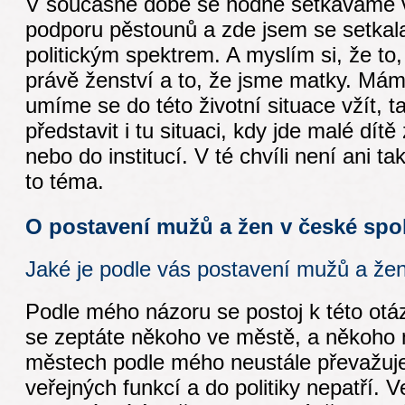
V současné době se hodně setkáváme v
podporu pěstounů a zde jsem se setkal
politickým spektrem. A myslím si, že to,
právě ženství a to, že jsme matky. Má
umíme se do této životní situace vžít, 
představit i tu situaci, kdy jde malé dít
nebo do institucí. V té chvíli není ani ta
to téma.
O postavení mužů a žen v české spol
Jaké je podle vás postavení mužů a žen
Podle mého názoru se postoj k této otá
se zeptáte někoho ve městě, a někoho 
městech podle mého neustále převažuje
veřejných funkcí a do politiky nepatří.