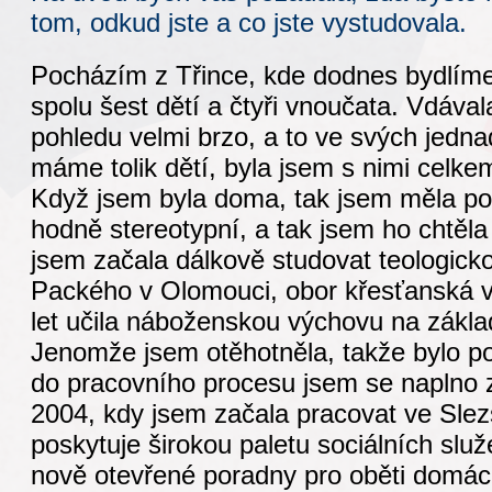
tom, odkud jste a co jste vystudovala.
Pocházím z Třince, kde dodnes bydlí
spolu šest dětí a čtyři vnoučata. Vdáva
pohledu velmi brzo, a to ve svých jedna
máme tolik dětí, byla jsem s nimi celk
Když jsem byla doma, tak jsem měla poci
hodně stereotypní, a tak jsem ho chtěla 
jsem začala dálkově studovat teologicko
Packého v Olomouci, obor křesťanská v
let učila náboženskou výchovu na zákla
Jenomže jsem otěhotněla, takže bylo po
do pracovního procesu jsem se naplno z
2004, kdy jsem začala pracovat ve Slezs
poskytuje širokou paletu sociálních slu
nově otevřené poradny pro oběti domácí