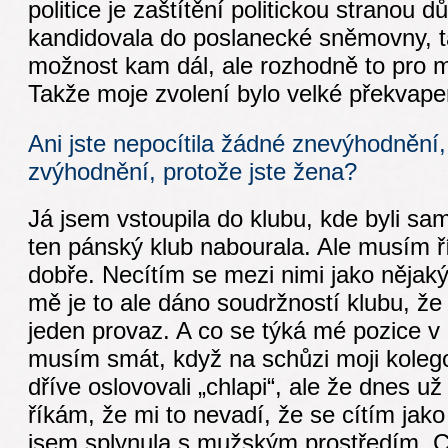
politice je zaštítění politickou stranou d
kandidovala do poslanecké sněmovny, ta
možnost kam dál, ale rozhodně to pro mě
Takže moje zvolení bylo velké překvape
Ani jste nepocítila žádné znevýhodnění
zvýhodnění, protože jste žena?
Já jsem vstoupila do klubu, kde byli sa
ten pánský klub nabourala. Ale musím říc
dobře. Necítím se mezi nimi jako nějaký
mě je to ale dáno soudržností klubu, že
jeden provaz. A co se týká mé pozice v 
musím smát, když na schůzi moji kolegov
dříve oslovovali „chlapi“, ale že dnes už
říkám, že mi to nevadí, že se cítím jako
jsem splynula s mužským prostředím. C