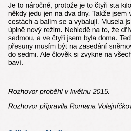
Je to náročné, protože je to čtyři sta ki
někdy jedu jen na dva dny. Takže jsem 
cestách a balím se a vybaluji. Musela j
úplně nový režim. Nehledě na to, že dří
sedmou, a ve čtyři jsem byla doma. Te
přesuny musím být na zasedání sněmovny
do sedmi. Ale člověk si zvykne na všec
baví.
Rozhovor proběhl v květnu 2015.
Rozhovor připravila Romana Volejníčko