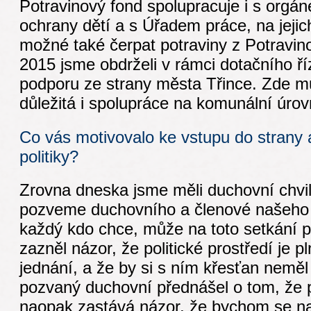
Potravinový fond spolupracuje i s orgá
ochrany dětí a s Úřadem práce, na jejic
možné také čerpat potraviny z Potravin
2015 jsme obdrželi v rámci dotačního ří
podporu ze strany města Třince. Zde mů
důležitá i spolupráce na komunální úrov
Co vás motivovalo ke vstupu do strany 
politiky?
Zrovna dneska jsme měli duchovní chvi
pozveme duchovního a členové našeho kl
každý kdo chce, může na toto setkání při
zazněl názor, že politické prostředí je 
jednání, a že by si s ním křesťan neměl 
pozvaný duchovní přednášel o tom, že 
naopak zastává názor, že bychom se na