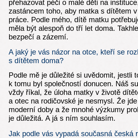
přehazovat péči o malé děti na instituce
zastáncem toho, aby matka s dítětem v
práce. Podle mého, dítě matku potřebuj
měla být alespoň do tří let doma. Takhle
bezpečí a zázemí.
A jaký je vás názor na otce, kteří se roz
s dítětem doma?
Podle mě je důležité si uvědomit, jestli 
k tomu byl společností donucen. Náš su
vždy říkal, že úloha matky v životě dítě
a otec na rodičovské je nesmysl. Že jd
moderní doby a že mnohé výzkumy prok
je důležitá. A já s ním souhlasím.
Jak podle vás vypadá současná česká 