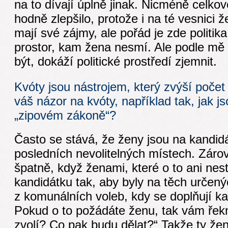
na to dívají úplně jinak. Nicméně celkově
hodně zlepšilo, protože i na té vesnici 
mají své zájmy, ale pořád je zde politi
prostor, kam žena nesmí. Ale podle mě 
být, dokáží politické prostředí zjemnit.
Kvóty jsou nástrojem, který zvýší počet 
váš názor na kvóty, například tak, jak j
„zipovém zákoně“?
Často se stává, že ženy jsou na kandidá
posledních nevolitelných místech. Záro
špatně, když ženami, které o to ani nes
kandidátku tak, aby byly na těch určen
z komunálních voleb, kdy se doplňují k
Pokud o to požádáte ženu, tak vám řek
zvolí? Co pak budu dělat?“ Takže ty žen