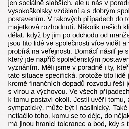
jen sociálně slabších, ale u nás v poradně
vysokoškolsky vzdělaní a s dobrým sp
postavením. V takových případech do toh
majetková rozhodnutí. Několik našich kl
dělat, když by jim po odchodu od manže
jsou tito lidé ve společnosti více vidět a
probírá na veřejnosti. Domácí násilí je
který jde napříč společenským postav
vyznáním. Měli jsme v poradně i ty, kteří
tato situace specifická, protože tito lidé
kromě finančních dopadů rozvodu řeší je
s vírou a výchovou. Ve všech případech j
k tomu postaví okolí. Jestli uvěří tomu,
sympatický, může být i násilnický. Také 
netlačilo toho, komu se to děje, do něj
má jinou hranici tolerance a bod, kdy s