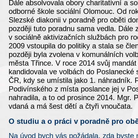
Dále absolvovala obory charitativní a so
odborné škole sociální Olomouc. Od ro
Slezské diakonii v poradně pro oběti do
později tuto poradnu sama vedla. Dále z
v sociálně aktivizačních službách pro ro
2009 vstoupila do politiky a stala se č
později byla zvolena v komunálních volb
města Třince. V roce 2014 svůj mandát 
kandidovala ve volbách do Poslanecké
ČR, kdy se umístila jako 1. náhradník.
Podivínského z místa poslance jej v P
nahradila, a to od prosince 2014. Mgr.
vdaná a má šest dětí a čtyři vnoučata.
O studiu a o práci v poradně pro obě
Na úvod bych vás požádala, zda byste 