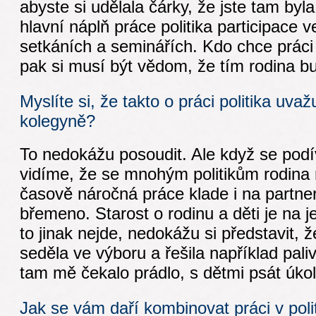
abyste si udělala čárky, že jste tam byl
hlavní náplň práce politika participace 
setkáních a seminářích. Kdo chce práci
pak si musí být vědom, že tím rodina b
Myslíte si, že takto o práci politika uvaž
kolegyně?
To nedokážu posoudit. Ale když se podív
vidíme, že se mnohým politikům rodina 
časově náročná práce klade i na partne
břemeno. Starost o rodinu a děti je na j
to jinak nejde, nedokážu si představit, 
seděla ve výboru a řešila například pali
tam mě čekalo prádlo, s dětmi psát úkol
Jak se vám daří kombinovat práci v polit