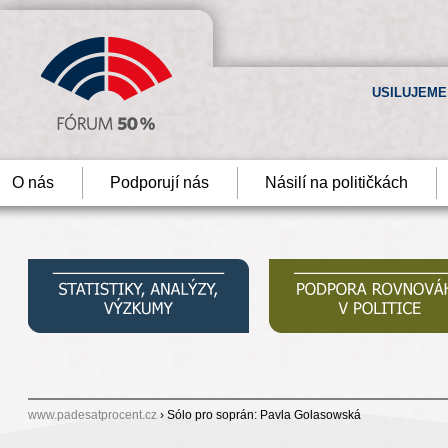
USILUJEME
O nás
Podporují nás
Násilí na političkách
www.padesatprocent.cz
› Sólo pro soprán: Pavla Golasowská