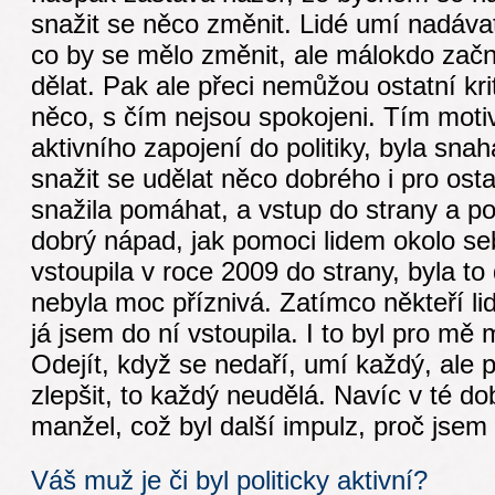
snažit se něco změnit. Lidé umí nadávat 
co by se mělo změnit, ale málokdo zač
dělat. Pak ale přeci nemůžou ostatní kri
něco, s čím nejsou spokojeni. Tím moti
aktivního zapojení do politiky, byla sna
snažit se udělat něco dobrého i pro ost
snažila pomáhat, a vstup do strany a poli
dobrý nápad, jak pomoci lidem okolo s
vstoupila v roce 2009 do strany, byla to
nebyla moc příznivá. Zatímco někteří li
já jsem do ní vstoupila. I to byl pro mě m
Odejít, když se nedaří, umí každý, ale p
zlepšit, to každý neudělá. Navíc v té do
manžel, což byl další impulz, proč jsem 
Váš muž je či byl politicky aktivní?