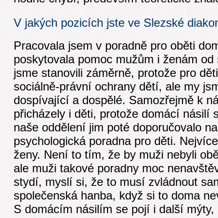
V jakých pozicích jste ve Slezské diako
Pracovala jsem v poradně pro oběti domá
poskytovala pomoc mužům i ženám od šes
jsme stanovili záměrně, protože pro děti
sociálně-právní ochrany dětí, ale my jsm
dospívající a dospělé. Samozřejmě k n
přicházely i děti, protože domácí násilí s
naše oddělení jim poté doporučovalo naš
psychologická poradna pro děti. Nejvíce 
ženy. Není to tím, že by muži nebyli ob
ale muži takové poradny moc nenavštěvu
stydí, myslí si, že to musí zvládnout sa
společenská hanba, když si to doma ne
S domácím násilím se pojí i další mýty,