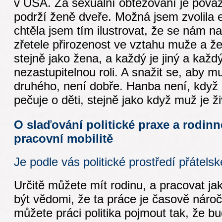
v USA. Za sexuální obtěžování je považ
podrží ženě dveře. Možná jsem zvolila e
chtěla jsem tím ilustrovat, že se nám na
zřetele přirozenost ve vztahu muže a že
stejně jako žena, a každý je jiný a kaž
nezastupitelnou roli. A snažit se, aby muž
druhého, není dobře. Hanba není, když
pečuje o děti, stejně jako když muž je ži
O slaďování politické praxe a rodinn
pracovní mobilitě
Je podle vás politické prostředí přátels
Určitě můžete mít rodinu, a pracovat jako
být vědomi, že ta práce je časově nár
můžete práci politika pojmout tak, že b