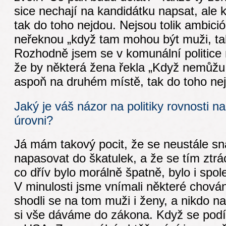
sice nechají na kandidátku napsat, ale 
tak do toho nejdou. Nejsou tolik ambició
neřeknou „když tam mohou být muži, tak
Rozhodně jsem se v komunální politice 
že by některá žena řekla „Když nemůžu
aspoň na druhém místě, tak do toho nej
Jaký je váš názor na politiky rovnosti 
úrovni?
Já mám takový pocit, že se neustále s
napasovat do škatulek, a že se tím ztrá
co dřív bylo morálně špatně, bylo i spo
V minulosti jsme vnímali některé chován
shodli se na tom muži i ženy, a nikdo n
si vše dáváme do zákona. Když se podí