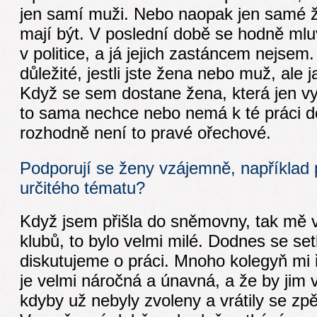
jen samí muži. Nebo naopak jen samé že
mají být. V poslední době se hodně mlu
v politice, a já jejich zastáncem nejse
důležité, jestli jste žena nebo muž, ale 
Když se sem dostane žena, která jen vy
to sama nechce nebo nemá k té práci do
rozhodně není to pravé ořechové.
Podporují se ženy vzájemně, například 
určitého tématu?
Když jsem přišla do sněmovny, tak mě ví
klubů, to bylo velmi milé. Dodnes se s
diskutujeme o práci. Mnoho kolegyň mi ř
je velmi náročná a únavná, a že by jim v
kdyby už nebyly zvoleny a vrátily se zpě