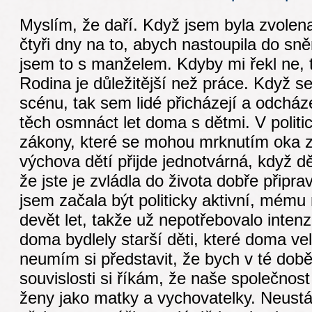
Myslím, že daří. Když jsem byla zvolen
čtyři dny na to, abych nastoupila do sn
jsem to s manželem. Kdyby mi řekl ne, 
Rodina je důležitější než práce. Když se
scénu, tak sem lidé přicházejí a odcháze
těch osmnáct let doma s dětmi. V politic
zákony, které se mohou mrknutím oka z
výchova dětí přijde jednotvárná, když dět
že jste je zvládla do života dobře připra
jsem začala být politicky aktivní, mému 
devět let, takže už nepotřebovalo intenz
doma bydlely starší děti, které doma ve
neumím si představit, že bych v té době
souvislosti si říkám, že naše společnos
ženy jako matky a vychovatelky. Neust