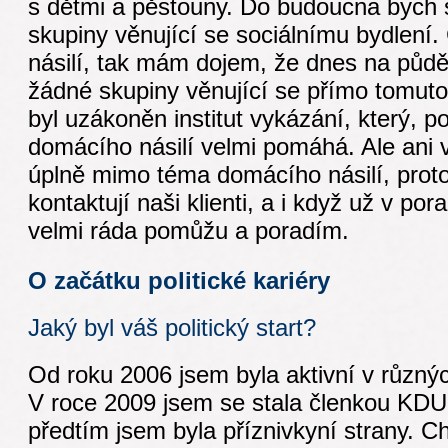
s dětmi a pěstouny. Do budoucna bych se
skupiny věnující se sociálnímu bydlení
násilí, tak mám dojem, že dnes na půd
žádné skupiny věnující se přímo tomuto
byl uzákoněn institut vykázání, který, 
domácího násilí velmi pomáhá. Ale ani 
úplně mimo téma domácího násilí, pro
kontaktují naši klienti, a i když už v por
velmi ráda pomůžu a poradím.
O začátku politické kariéry
Jaký byl váš politický start?
Od roku 2006 jsem byla aktivní v různýc
V roce 2009 jsem se stala členkou KDU
předtím jsem byla příznivkyní strany. C