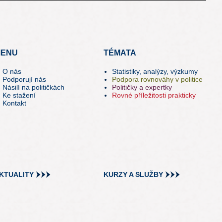
ENU
TÉMATA
O nás
Statistiky, analýzy, výzkumy
Podporují nás
Podpora rovnováhy v politice
Násilí na političkách
Političky a expertky
Ke stažení
Rovné příležitosti prakticky
Kontakt
KTUALITY
KURZY A SLUŽBY