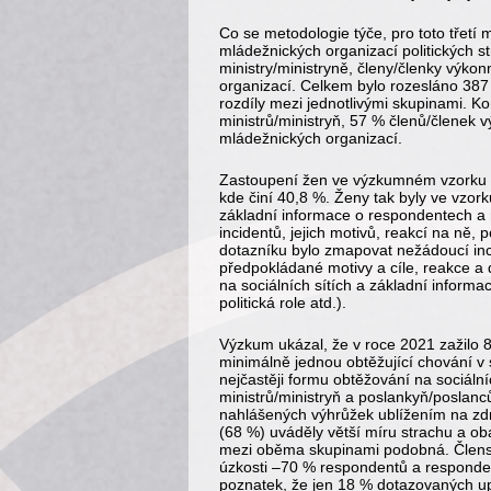
Co se metodologie týče, pro toto třetí
mládežnických organizací politických s
ministry/ministryně, členy/členky výkon
organizací. Celkem bylo rozesláno 387
rozdíly mezi jednotlivými skupinami. 
ministrů/ministryň, 57 % členů/členek 
mládežnických organizací.
Zastoupení žen ve výzkumném vzorku př
kde činí 40,8 %. Ženy tak byly ve vzo
základní informace o respondentech a 
incidentů, jejich motivů, reakcí na ně, p
dotazníku bylo zmapovat nežádoucí incide
předpokládané motivy a cíle, reakce a 
na sociálních sítích a základní informa
politická role atd.).
Výzkum ukázal, že v roce 2021 zažilo 
minimálně jednou obtěžující chování v so
nejčastěji formu obtěžování na sociáln
ministrů/ministryň a poslankyň/poslan
nahlášených výhrůžek ublížením na zdra
(68 %) uváděly větší míru strachu a ob
mezi oběma skupinami podobná. Členst
úzkosti –70 % respondentů a respondent
poznatek, že jen 18 % dotazovaných upo