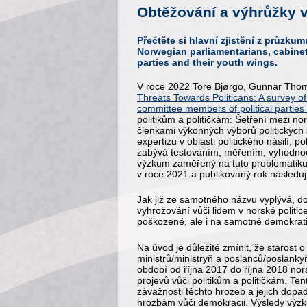
Obtěžování a výhrůžky v
Přečtěte si hlavní zjistění z průzk
Norwegian parliamentarians, cabinet
parties and their youth wings.
V roce 2022 Tore Bjørgo, Gunnar Thom
Threats Towards Politicans: A survey o
committee members of political parties
politikům a političkám: Šetření mezi no
členkami výkonných výborů politických 
expertizu v oblasti politického násilí, 
zabývá testováním, měřením, vyhodnoco
výzkum zaměřený na tuto problematiku.
v roce 2021 a publikovaný rok následuj
Jak již ze samotného názvu vyplývá, 
vyhrožování vůči lidem v norské politi
poškozené, ale i na samotné demokrati
Na úvod je důležité zmínit, že starost 
ministrů/ministryň a poslanců/poslanky
období od října 2017 do října 2018 no
projevů vůči politikům a političkám. Te
závažnosti těchto hrozeb a jejich dopad
hrozbám vůči demokracii. Výsledy výzk