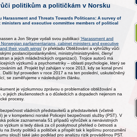
ůči politikům a političkám v Norsku
umu Harassment and Threats Towards Politicans: A survey of
 ministers and executive committee members of political
assen a Jon Strype vydali svou publikaci
‘Harassment and
f Norwegian parliamentarians, cabinet ministers and executive
 and their youth wings
’ (v překladu Obtěžování a výhrůžky vůči
rskými poslanci/poslankyněmi, ministry/ministryněmi, členy/
stran a jejich mládežnických organizací). Trojice autorů má
policejních výzkumů a psychometriky – oblasti psychologie, který se
váním ad. Projekt byl zahájen v roce 2013, kdy se konal první
 Další byl proveden v roce 2017 a na ten poslední, uskutečněný
ící, se zaměřujeme v následujícím článku.
dokument je výzkumnou zprávou o problematice obtěžování a
ce, o jejich zkušenostech a o důsledcích a dopadech nejenom na
cké procesy.
o bezpečnost vládních představitelů a představitelek (včetně
ň) je v kompetenci norské Policejní bezpečností služby (PST). V
rská policie zaznamenala 51 případů výhrůžek a nenávistných
nto výzkum si tedy dává za cíl poskytnout přehled o četnosti a
u na životy politiků a političek a přispět tak k lepšímu porozumění
umu slouží také jako podklad pro analýzu rizik prováděnou PST.