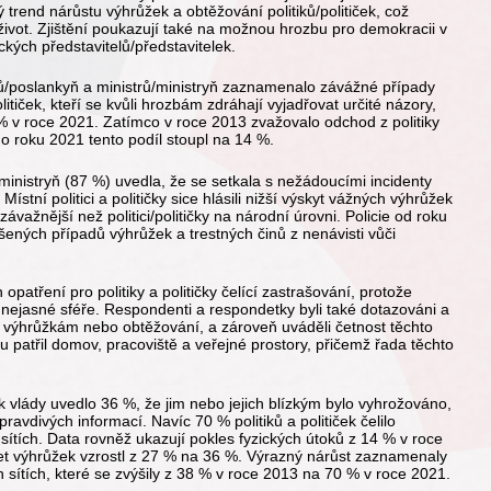
vý trend nárůstu výhrůžek a obtěžování politiků/političek, což
ký život. Zjištění poukazují také na možnou hrozbu pro demokracii v
ckých představitelů/představitelek.
ů/poslankyň a ministrů/ministryň zaznamenalo závážné případy
litiček, kteří se kvůli hrozbám zdráhají vyjadřovat určité názory,
% v roce 2021. Zatímco v roce 2013 zvažovalo odchod z politiky
 do roku 2021 tento podíl stoupl na 14 %.
ministryň (87 %) uvedla, že se setkala s nežádoucími incidenty
. Místní politici a političky sice hlásili nižší výskyt vážných výhrůžek
závažnější než politici/političky na národní úrovni. Policie od roku
ených případů výhrůžek a trestných činů z nenávisti vůči
atření pro politiky a političky čelící zastrašování, protože
nejasné sféře. Respondenti a respondetky byli také dotazováni a
, výhrůžkám nebo obtěžování, a zároveň uváděli četnost těchto
tu patřil domov, pracoviště a veřejné prostory, přičemž řada těchto
 vlády uvedlo 36 %, že jim nebo jejich blízkým bylo vyhrožováno,
ravdivých informací. Navíc 70 % politiků a političek čelilo
tích. Data rovněž ukazují pokles fyzických útoků z 14 % v roce
t výhrůžek vzrostl z 27 % na 36 %. Výrazný nárůst zaznamenaly
 sítích, které se zvýšily z 38 % v roce 2013 na 70 % v roce 2021.