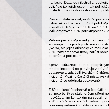
nahlásilo. Data tedy ilustrují znepokoji
ovlivňuje jak jejich osobní, tak politic
důsledku rostoucího zastrašování politi
Průzkum dále ukázal, že 46 % poslanc
výhrůžek a obtěžování. Podíl politiků/po
vzrostl z 3–6 % v roce 2013 na 17–19 
kvůli obtěžování 6 % politiků/političek,
Většina poslanců/poslankyň a ministrů/
souvisejícími s jejich politickou činností
(52 %), ale jejich důsledky vnímali jako 
2015 zaznamenává trvalý nárůst nahláš
politikům a političkám.
Zpráva zdůrazňuje potřebu podpůrných op
mnoho incidentů se pohybuje v právně 
dotazovány, zda čelili fyzickým útokům
incidentů. Mezi nejčastější místa výsky
incidentů se odehrála opakovaně.
Z 89 poslanců/poslankyň a členů/členek
zatímco 58 % se stalo terčem šíření nep
nevyžádaným kontaktům na sociálních sí
2013 na 2 % v roce 2021, zatímco poče
také nevyžádané kontakty na sociálních