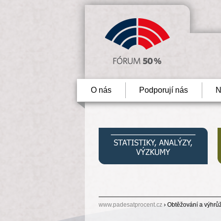
O nás
Podporují nás
N
www.padesatprocent.cz
› Obtěžování a výhrůž