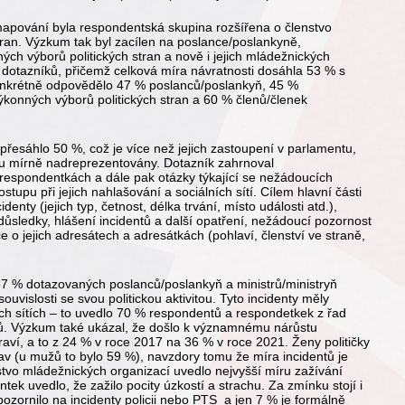
 mapování byla respondentská skupina rozšířena o členstvo
tran. Výzkum tak byl zacílen na poslance/poslankyně,
ných výborů politických stran a nově i jejich mládežnických
 dotazníků, přičemž celková míra návratnosti dosáhla 53 % s
Konkrétně odpovědělo 47 % poslanců/poslankyň, 45 %
výkonných výborů politických stran a 60 % členů/členek
esáhlo 50 %, což je více než jejich zastoupení v parlamentu,
rku mírně nadreprezentovány. Dotazník zahrnoval
respondentkách a dále pak otázky týkající se nežádoucích
ostupu při jejich nahlašování a sociálních sítí. Cílem hlavní části
nty (jejich typ, četnost, délka trvání, místo události atd.),
důsledky, hlášení incidentů a další opatření, nežádoucí pozornost
ce o jejich adresátech a adresátkách (pohlaví, členství ve straně,
87 % dotazovaných poslanců/poslankyň a ministrů/ministryň
uvislosti se svou politickou aktivitou. Tyto incidenty měly
ích sítích – to uvedlo 70 % respondentů a respondetkek z řad
ců. Výzkum také ukázal, že došlo k významnému nárůstu
ví, a to z 24 % v roce 2017 na 36 % v roce 2021. Ženy političky
av (u mužů to bylo 59 %), navzdory tomu že míra incidentů je
vo mládežnických organizací uvedlo nejvyšší míru zažívání
ek uvedlo, že zažilo pocity úzkostí a strachu. Za zmínku stojí i
zornilo na incidenty policii nebo PTS a jen 7 % je formálně