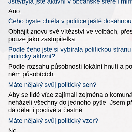
Jste/byla jste aktivní v občanské sféře i mi
Ano.
Čeho byste chtěla v politice ještě dosáhnou
Obhájit znovu své vítězství ve volbách, př
pouze jako zastupitelka.
Podle čeho jste si vybírala politickou stranu
politicky aktivní?
Podle rozsahu působnosti lokální hnutí a pod
něm působících.
Máte nějaký svůj politický sen?
Aby se lidé více zajímali zejména o komunální
neházeli všechny do jednoho pytle. Jsem př
dá dělat i poctivě a čestně.
Máte nějaký svůj politický vzor?
Ne.