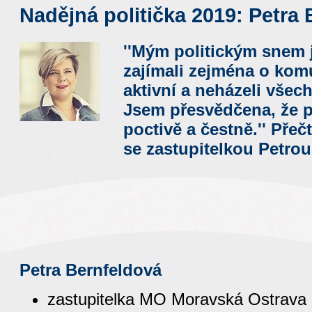
Nadějná politička 2019: Petra
''Mým politickým snem j
zajímali zejména o komu
aktivní a neházeli všec
Jsem přesvědčena, že po
poctivě a čestně.'' Přeč
se zastupitelkou Petro
Petra Bernfeldová
zastupitelka MO Moravská Ostrava