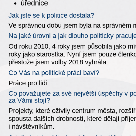
úřednice
Jak jste se k politice dostala?
Ve správnou dobu jsem byla na správném m
Na jaké úrovni a jak dlouho politicky pracuj
Od roku 2010, 4 roky jsem působila jako mí
roky jako starostka. Nyní jsem pouze členko
přestože jsem volby 2018 vyhrála.
Co Vás na politické práci baví?
Práce pro lidi.
Co považujete za své největší úspěchy v po
za Vámi stojí?
Projekty, které oživily centrum města, rozší
spousta dalších drobností, které dělají příj
i návštěvníkům.