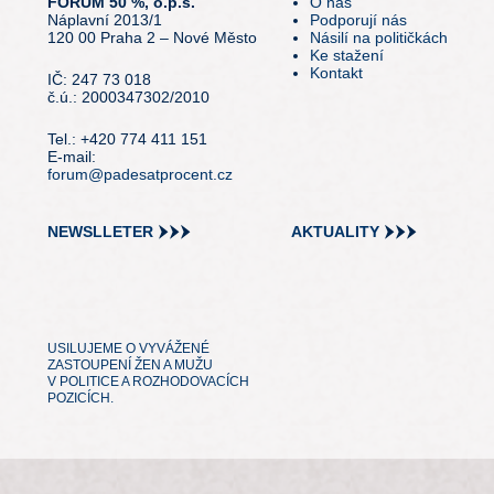
FÓRUM 50 %, o.p.s.
O nás
Náplavní 2013/1
Podporují nás
120 00 Praha 2 – Nové Město
Násilí na političkách
Ke stažení
Kontakt
IČ: 247 73 018
č.ú.: 2000347302/2010
Tel.: +420 774 411 151
E-mail:
forum@padesatprocent.cz
NEWSLLETER
AKTUALITY
USILUJEME O VYVÁŽENÉ
ZASTOUPENÍ ŽEN A MUŽU
V POLITICE A ROZHODOVACÍCH
POZICÍCH.