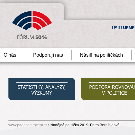
USILUJEME
O nás
Podporují nás
Násilí na političkách
www.padesatprocent.cz
› Nadějná politička 2019: Petra Bernfeldová