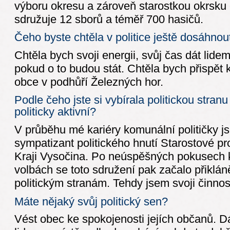
výboru okresu a zároveň starostkou okrsku 
sdružuje 12 sborů a téměř 700 hasičů.
Čeho byste chtěla v politice ještě dosáhnou
Chtěla bych svoji energii, svůj čas dát lidem
pokud o to budou stát. Chtěla bych přispět 
obce v podhůří Železných hor.
Podle čeho jste si vybírala politickou stranu
politicky aktivní?
V průběhu mé kariéry komunální političky j
sympatizant politického hnutí Starostové pr
Kraji Vysočina. Po neúspěšných pokusech k
volbách se toto sdružení pak začalo přiklá
politickým stranám. Tehdy jsem svoji činnost
Máte nějaký svůj politický sen?
Vést obec ke spokojenosti jejích občanů. Dá