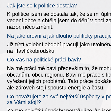
Jak jste se k politice dostala?
K politice jsem se dostala tak, že se mi úpl
vedení obce a chtěla jsem do dění v obci za
názor, něco změnit.
Na jaké úrovni a jak dlouho politicky pracuj
Již třetí volební období pracuji jako uvolně
na Havlíčkobrodsku.
Co Vás na politické práci baví?
Na mé práci mě baví především to, že moh
občanům, obci, regionu. Baví mě práce s li
vyřešení jejich problémů. Tato práce dokáže
ale zároveň stojí spoustu energie a času.
Co považujete za své největší úspěchy v po
za Vámi stojí?
Za své největší úspěchy považuji to, že j