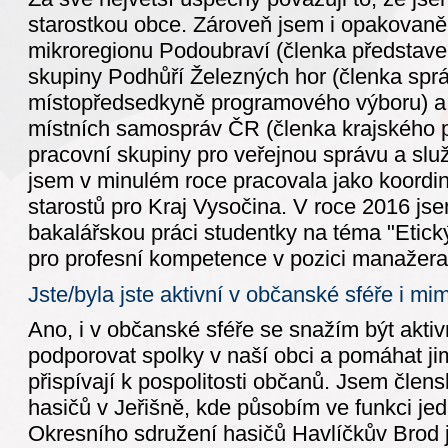
starostkou obce. Zároveň jsem i opakovaně
mikroregionu Podoubraví (členka představen
skupiny Podhůří Železných hor (členka sprá
místopředsedkyně programového výboru) a 
místních samospráv ČR (členka krajského p
pracovní skupiny pro veřejnou správu a sl
jsem v minulém roce pracovala jako koordi
starostů pro Kraj Vysočina. V roce 2016 jse
bakalářskou práci studentky na téma "Etic
pro profesní kompetence v pozici manažera
Jste/byla jste aktivní v občanské sféře i mi
Ano, i v občanské sféře se snažím být akti
podporovat spolky v naší obci a pomáhat jim
přispívají k pospolitosti občanů. Jsem čle
hasičů v Jeřišně, kde působím ve funkci jed
Okresního sdružení hasičů Havlíčkův Brod