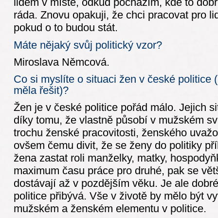
lidem v místě, odkud pocházím, kde to do
ráda. Znovu opakuji, že chci pracovat pro lid
pokud o to budou stát.
Máte nějaký svůj politický vzor?
Miroslava Němcová.
Co si myslíte o situaci žen v české politice 
měla řešit)?
Žen je v české politice pořád málo. Jejich 
díky tomu, že vlastně působí v mužském sv
trochu ženské pracovitosti, ženského uvažo
ovšem čemu divit, že se ženy do politiky př
žena zastat roli manželky, matky, hospody
maximum času práce pro druhé, pak se větši
dostávají až v pozdějším věku. Je ale dobré
politice přibývá. Vše v životě by mělo být vy
mužském a ženském elementu v politice.