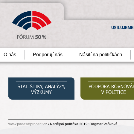
USILUJEME
O nás
Podporují nás
Násilí na političkách
www.padesatprocent.cz
› Nadějná politička 2019: Dagmar Vaňková