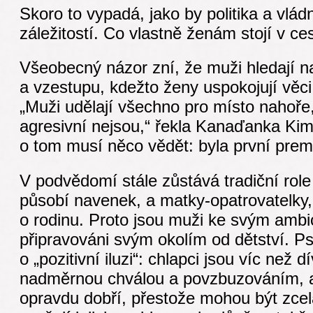
Skoro to vypadá, jako by politika a vlá
záležitostí. Co vlastně ženám stojí v ce
Všeobecný názor zní, že muži hledají n
a vzestupu, kdežto ženy uspokojují věci, 
„Muži udělají všechno pro místo nahoře
agresivní nejsou,“ řekla Kanaďanka Ki
o tom musí něco vědět: byla první pre
V podvědomí stále zůstává tradiční rol
působí navenek, a matky-opatrovatelky,
o rodinu. Proto jsou muži ke svým am
připravováni svým okolím od dětství. P
o „pozitivní iluzi“: chlapci jsou víc než 
nadměrnou chválou a povzbuzováním, a 
opravdu dobří, přestože mohou být zce