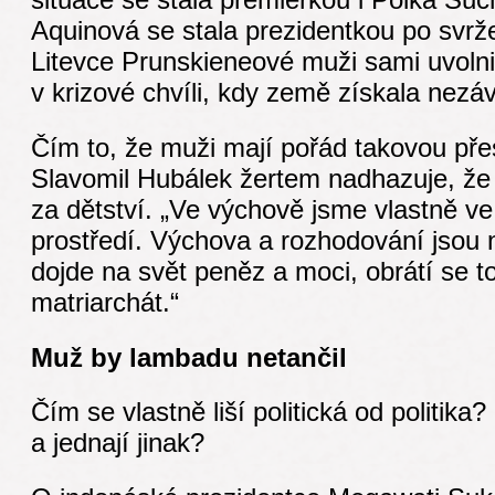
Aquinová se stala prezidentkou po svrž
Litevce Prunskieneové muži sami uvolnil
v krizové chvíli, kdy země získala nezáv
Čím to, že muži mají pořád takovou pře
Slavomil Hubálek žertem nadhazuje, že
za dětství. „Ve výchově jsme vlastně ve
prostředí. Výchova a rozhodování jsou 
dojde na svět peněz a moci, obrátí se t
matriarchát.“
Muž by lambadu netančil
Čím se vlastně liší politická od politika
a jednají jinak?