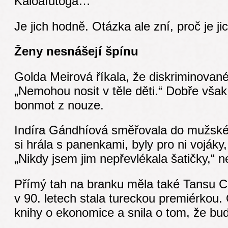
Kaloafutoga…
Je jich hodně. Otázka ale zní, proč je ji
Ženy nesnášejí špínu
Golda Meirová říkala, že diskriminované
„Nemohou nosit v těle děti.“ Dobře však 
bonmot z nouze.
Indíra Gándhíová směřovala do mužské r
si hrála s panenkami, byly pro ni vojáky, 
„Nikdy jsem jim nepřevlékala šatičky,“ n
Přímý tah na branku měla také Tansu Cil
v 90. letech stala tureckou premiérkou. O
knihy o ekonomice a snila o tom, že bude