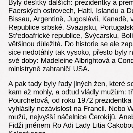
Byly desítky dalších: prezidentky a pre
Faerských ostrovech, Haiti, Islandu a D
Bissau, Argentině, Jugoslávii, Kanadě,
Republice srbské, Svazijsku, Portugal
Středoafrické republice, Švýcarsku, Bolí
většinou důležitá. Do historie se ale zap
sice nedotáhly tak vysoko, přesto byly
své doby: Madeleine Albrightová a Con
ministryně zahraničí USA.
A pak tady byly řady jiných žen, které s
kam až mohly, a odtud vládly mužům: tř
Pourchetová, od roku 1972 prezidentka 
vyhlásily nezávislost na Francii. Nebo 
mužů, nejvyšší náčelnice Čerokíjů. Ane
Fidži jménem Ro Adi Lady Litia Cakobo