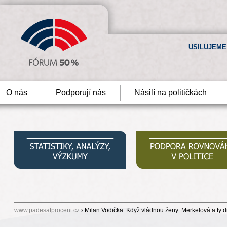
USILUJEME
O nás
Podporují nás
Násilí na političkách
www.padesatprocent.cz
› Milan Vodička: Když vládnou ženy: Merkelová a ty 