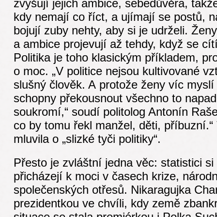
zvyšují jejich ambice, sebedůvěra, takže
kdy nemají co říct, a ujímají se postů, 
bojují zuby nehty, aby si je udrželi. Že
a ambice projevují až tehdy, když se cít
Politika je toho klasickým příkladem, pr
o moc. „V politice nejsou kultivované v
slušný člověk. A protože ženy víc myslí
schopny překousnout všechno to napadá
soukromí,“ soudí politolog Antonín Raše
co by tomu řekl manžel, děti, příbuzní.
mluvila o „slizké tyči politiky“.
Přesto je zvláštní jedna věc: statistici si
přicházejí k moci v časech krize, národn
společenských otřesů. Nikaragujka Cha
prezidentkou ve chvíli, kdy země zbank
situace se stala premiérkou i Polka Suc