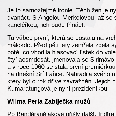
Je to samozřejmě ironie. Těch žen je ny
dvanáct. S Angelou Merkelovou, až se 
kancléřkou, jich bude třináct.
Tu vůbec první, která se dostala na vrch
málokdo. Před pěti lety zemřela zcela s
poté, co vhodila hlasovací lístek do vole
čtyřiaosmdesát, jmenovala se Sirimáv
a v roce 1960 se stala první premiérkou
na dnešní Srí Laňce. Nahradila svého 
který byl o rok dříve zavražděn. Jejich 
Kumaratungová je nyní prezidentkou.
Wilma Perla Zabíječka mužů
Po Bandáranájakové přišly další. Indír