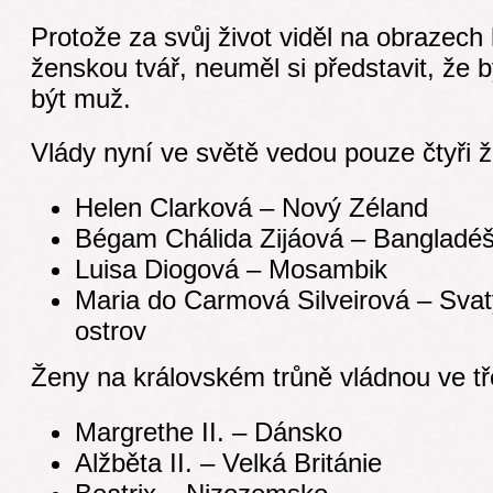
Protože za svůj život viděl na obrazech 
ženskou tvář, neuměl si představit, že
být muž.
Vlády nyní ve světě vedou pouze čtyři 
Helen Clarková – Nový Zéland
Bégam Chálida Zijáová – Bangladé
Luisa Diogová – Mosambik
Maria do Carmová Silveirová – Sva
ostrov
Ženy na královském trůně vládnou ve t
Margrethe II. – Dánsko
Alžběta II. – Velká Británie