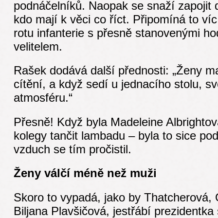
podnáčelníků. Naopak se snaží zapojit 
kdo mají k věci co říct. Připomíná to ví
rotu infanterie s přesně stanovenými h
velitelem.
Rašek dodává další přednosti: „Ženy mají
cítění, a když sedí u jednacího stolu, sv
atmosféru.“
Přesně! Když byla Madeleine Albrightov
kolegy tančit lambadu – byla to sice po
vzduch se tím pročistil.
Ženy válčí méně než muži
Skoro to vypadá, jako by Thatcherová, 
Biljana Plavšičová, jestřábí prezident