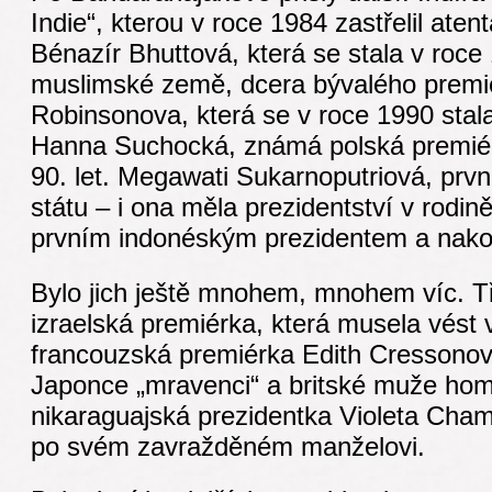
Indie“, kterou v roce 1984 zastřelil aten
Bénazír Bhuttová, která se stala v roce
muslimské země, dcera bývalého premiér
Robinsonova, která se v roce 1990 stala
Hanna Suchocká, známá polská premiérk
90. let. Megawati Sukarnoputriová, prv
státu – i ona měla prezidentství v rodině
prvním indonéským prezidentem a nakon
Bylo jich ještě mnohem, mnohem víc. T
izraelská premiérka, která musela vést vá
francouzská premiérka Edith Cressonov
Japonce „mravenci“ a britské muže hom
nikaraguajská prezidentka Violeta Cham
po svém zavražděném manželovi.