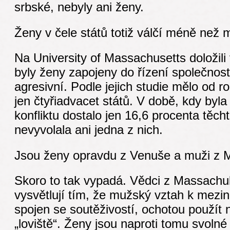
srbské, nebyly ani ženy.
Ženy v čele států totiž válčí méně než m
Na University of Massachusetts doložili 
byly ženy zapojeny do řízení společnost
agresivní. Podle jejich studie mělo od r
jen čtyřiadvacet států. V době, kdy byl
konfliktu dostalo jen 16,6 procenta těch
nevyvolala ani jedna z nich.
Jsou ženy opravdu z Venuše a muži z 
Skoro to tak vypadá. Vědci z Massachul
vysvětlují tím, že mužský vztah k mezi
spojen se soutěživostí, ochotou použít n
„loviště“. Ženy jsou naproti tomu svoln