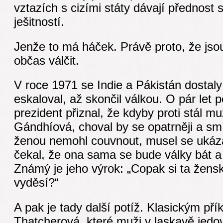
vztazích s cizími státy dávají přednost 
ješitností.
Jenže to má háček. Právě proto, že jso
občas válčit.
V roce 1971 se Indie a Pákistán dostaly
eskaloval, až skončil válkou. O pár let 
prezident přiznal, že kdyby proti stál mu
Gándhíová, choval by se opatrněji a smíř
ženou nemohl couvnout, musel se ukázat
čekal, že ona sama se bude války bát a 
Známý je jeho výrok: „Copak si ta žens
vyděsí?“
A pak je tady další potíž. Klasickým př
Thatcherová, které muži v laskavě jedova