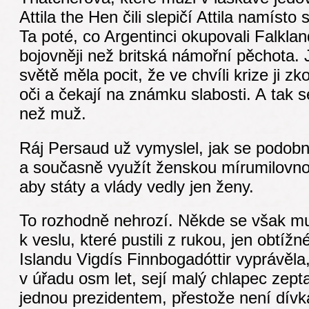
Attila the Hen čili slepičí Attila namísto
Ta poté, co Argentinci okupovali Falkla
bojovněji než britská námořní pěchota
světě měla pocit, že ve chvíli krize ji 
oči a čekají na známku slabosti. A tak s
než muž.
Ráj Persaud už vymyslel, jak se podobn
a současně využít ženskou mírumilovnost
aby státy a vlády vedly jen ženy.
To rozhodně nehrozí. Někde se však mu
k veslu, které pustili z rukou, jen obtíž
Islandu Vigdís Finnbogadóttir vyprávěla,
v úřadu osm let, sejí malý chlapec zeptal
jednou prezidentem, přestože není dívk