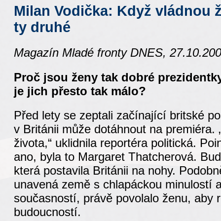
Milan Vodička: Když vládnou 
ty druhé
Magazín Mladé fronty DNES, 27.10.20
Proč jsou ženy tak dobré prezidentk
je jich přesto tak málo?
Před lety se zeptali začínající britské 
v Británii může dotáhnout na premiéra
života,“ uklidnila reportéra politická. Po
ano, byla to Margaret Thatcherová. Bud
která postavila Británii na nohy. Podob
unavená země s chlapáckou minulostí a
současností, právě povolalo ženu, aby
budoucností.