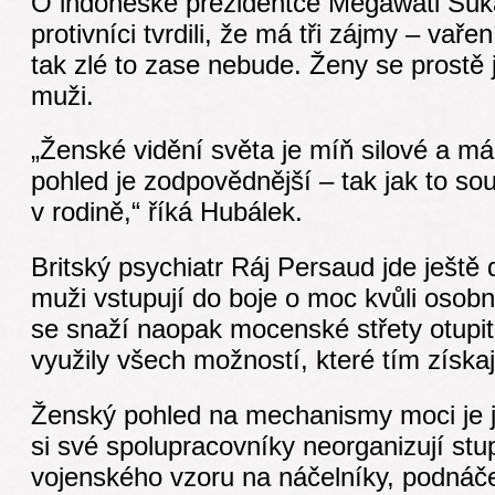
O indonéské prezidentce Megawati Suka
protivníci tvrdili, že má tři zájmy – vaře
tak zlé to zase nebude. Ženy se prostě 
muži.
„Ženské vidění světa je míň silové a má 
pohled je zodpovědnější – tak jak to sou
v rodině,“ říká Hubálek.
Britský psychiatr Ráj Persaud jde ještě d
muži vstupují do boje o moc kvůli osob
se snaží naopak mocenské střety otupit
využily všech možností, které tím získaj
Ženský pohled na mechanismy moci je 
si své spolupracovníky neorganizují stu
vojenského vzoru na náčelníky, podnáč