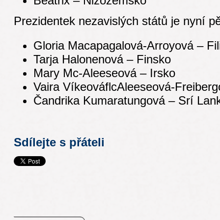
Beatrix – Nizozemsko
Prezidentek nezavislých států je nyní pě
Gloria Macapagalová-Arroyová – Fil
Tarja Halonenová – Finsko
Mary Mc-Aleeseová – Irsko
Vaira VíkeováflcAleeseová-Freiberg
Čandrika Kumaratungová – Srí Lan
Sdílejte s přáteli