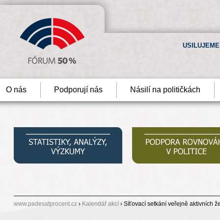
USILUJEME
O nás
Podporují nás
Násilí na političkách
www.padesatprocent.cz
›
Kalendář akcí
› Síťovací setkání veřejně aktivních