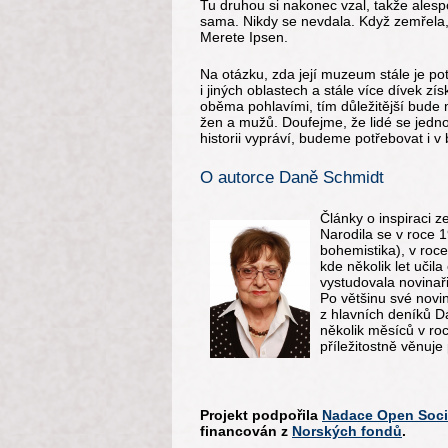
Tu druhou si nakonec vzal, takže alesp
sama. Nikdy se nevdala. Když zemřela, n
Merete Ipsen.
Na otázku, zda její muzeum stále je po
i jiných oblastech a stále více dívek z
oběma pohlavími, tím důležitější bude m
žen a mužů. Doufejme, že lidé se jedno
historii vypráví, budeme potřebovat i v
O autorce Daně Schmidt
Články o inspiraci 
Narodila se v roce 
bohemistika), v ro
kde několik let učila
vystudovala novinař
Po většinu své novin
z hlavních deníků D
několik měsíců v ro
příležitostně věnuje
Projekt podpořila
Nadace Open Soci
financován z
Norských fondů
.