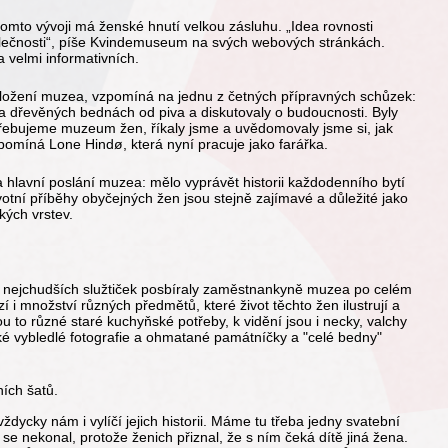
tomto vývoji má ženské hnutí velkou zásluhu. „Idea rovnosti
polečnosti“, píše Kvindemuseum na svých webových stránkách.
velmi informativních.
aložení muzea, vzpomíná na jednu z četných přípravných schůzek:
 dřevěných bednách od piva a diskutovaly o budoucnosti. Byly
ebujeme muzeum žen, říkaly jsme a uvědomovaly jsme si, jak
zpomíná Lone Hindø, která nyní pracuje jako farářka.
a hlavní poslání muzea: mělo vyprávět historii každodenního bytí
votní příběhy obyčejných žen jsou stejně zajímavé a důležité jako
kých vrstev.
ě nejchudších služtiček posbíraly zaměstnankyně muzea po celém
i množství různých předmětů, které život těchto žen ilustrují a
 to různé staré kuchyňské potřeby, k vidění jsou i necky, valchy
aké vybledlé fotografie a ohmatané památníčky a "celé bedny"
ích šatů.
ždycky nám i vylíčí jejich historii. Máme tu třeba jedny svatební
 se nekonal, protože ženich přiznal, že s ním čeká dítě jiná žena.