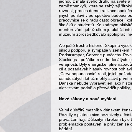
jednou z mála svého druhu na světě a
zaměstnankyň, které se zabývají širokým
rovnost, proces demokratizace společn
jiných pohlaví v perspektivě budoucno
pracovnice se o radu často obracejí ko
školáků a studentů. Ke známým aktivitá
mentorování, jehož cílem je ulehčit i
muzeum zprostředkovalo spolupráci m
Ale ještě trochu historie: Skupina vys
silnou podporu a sympatie v ženském hn
Rødstrømper, Červené punčochy. První
Stockings - počátkem sedmdesátých let 
veřejnosti. Byly energické, plně nápad
cíl a požadavek hlásaly rovnost pohlaví
„Cervenopuncosnic“ rostl, jejich požadav
osmdesátých let už mohly slavit první 
Dánska nebude vyprávět jen jako histo
aktivistkám podařilo přesvědčit politik
Nové zákony a nové myšlení
Velmi důležitý mezník v dánském ženské
Rozdíly v platech sice nezmizely a čás
práva žen háji. Důležitým krokem bylo 
problematika postavení a práv žen se 
bádání.