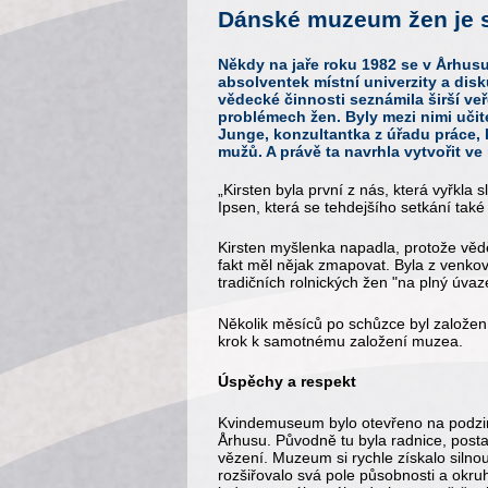
Dánské muzeum žen je s
Někdy na jaře roku 1982 se v Århus
absolventek místní univerzity a disku
vědecké činnosti seznámila širší veř
problémech žen. Byly mezi nimi učite
Junge, konzultantka z úřadu práce,
mužů. A právě ta navrhla vytvořit v
„Kirsten byla první z nás, která vyřk
Ipsen, která se tehdejšího setkání také 
Kirsten myšlenka napadla, protože vědě
fakt měl nějak zmapovat. Byla z venko
tradičních rolnických žen "na plný úvaz
Několik měsíců po schůzce byl založe
krok k samotnému založení muzea.
Úspěchy a respekt
Kvindemuseum bylo otevřeno na podzim
Århusu. Původně tu byla radnice, postav
vězení. Muzeum si rychle získalo silnou
rozšiřovalo svá pole působnosti a okr