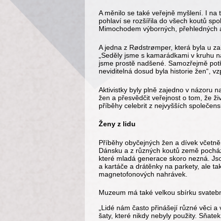
A měnilo se také veřejně myšlení. I na 
pohlaví se rozšířila do všech koutů s
Mimochodem výborných, přehledných a 
A jedna z Rødstrømper, která byla u z
„Seděly jsme s kamarádkami v kruhu na
jsme prostě nadšené. Samozřejmě potř
neviditelná dosud byla historie žen“, v
Aktivistky byly plně zajedno v názoru n
žen a přesvědčit veřejnost o tom, že ži
příběhy celebrit z nejvyšších společens
Ženy z lidu
Příběhy obyčejných žen a dívek včetn
Dánsku a z různých koutů země pochází 
které mladá generace skoro nezná. Jsou
a kartáče a drátěnky na parkety, ale t
magnetofonových nahrávek.
Muzeum má také velkou sbírku svatebn
„Lidé nám často přinášejí různé věci a v
šaty, které nikdy nebyly použity. Sňatek