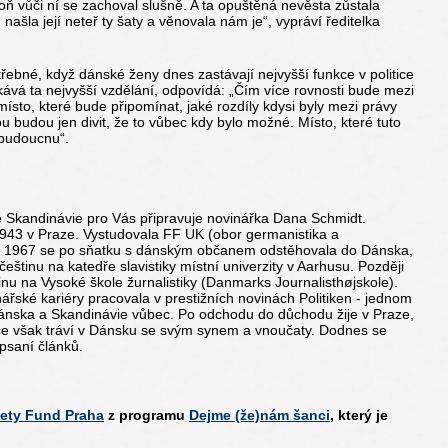
oň vůči ní se zachoval slušně. A ta opuštěná nevěsta zůstala
ašla její neteř ty šaty a věnovala nám je“, vypráví ředitelka
třebné, když dánské ženy dnes zastávají nejvyšší funkce v politice
ískává ta nejvyšší vzdělání, odpovídá: „Čím více rovnosti bude mezi
ísto, které bude připomínat, jaké rozdíly kdysi byly mezi právy
u budou jen divit, že to vůbec kdy bylo možné. Místo, které tuto
 budoucnu“.
ze Skandinávie pro Vás připravuje novinářka Dana Schmidt.
1943 v Praze. Vystudovala FF UK (obor germanistika a
ce 1967 se po sňatku s dánským občanem odstěhovala do Dánska,
 češtinu na katedře slavistiky místní univerzity v Aarhusu. Později
inu na Vysoké škole žurnalistiky (Danmarks Journalisthøjskole).
ářské kariéry pracovala v prestižních novinách Politiken - jednom
ánska a Skandinávie vůbec. Po odchodu do důchodu žije v Praze,
ce však tráví v Dánsku se svým synem a vnoučaty. Dodnes se
 psaní článků.
ety Fund Praha
z programu
Dejme (že)nám šanci
, který je