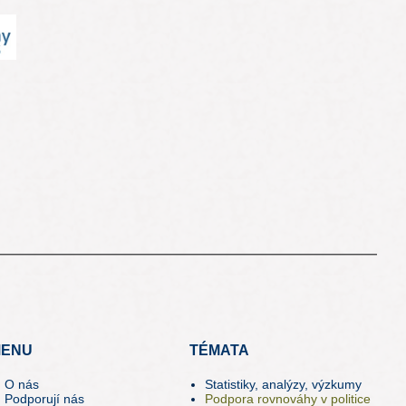
ENU
TÉMATA
O nás
Statistiky, analýzy, výzkumy
Podporují nás
Podpora rovnováhy v politice