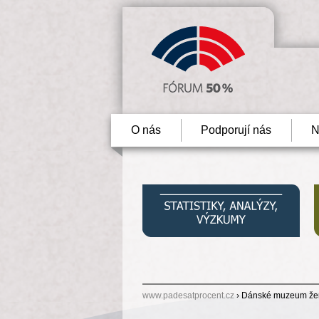
O nás
Podporují nás
N
www.padesatprocent.cz
› Dánské muzeum žen 