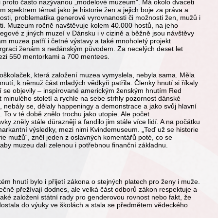
 i proto často nazývanou „modelové muzeum“. Má okolo dvaceti
 spektrem témat jako je historie žen a jejich boje za práva a
osti, problematika generové vyrovnanosti či možnosti žen, mužů i
sti. Muzeum ročně navštěvuje kolem 40.000 hostů, na jeho
legové z jiných muzeí v Dánsku i v cizině a běžně jsou návštěvy
m muzea patří i četné výstavy a také mnoholetý projekt
ntergraci ženám s nedánským původem. Za necelých deset let
ezi 550 mentorkami a 700 mentees.
okoškolaček, která založení muzea vymyslela, nebyla sama. Měla
utí, k němuž část mladých vědkyň patřila. Členky hnutí si říkaly
 se objevily – inspirované americkým ženským hnutím Red
minulého století a rychle na sebe strhly pozornost dánské
ů, nebály se, dělaly happeningy a demonstrace a jako svůj hlavní
. To v té době znělo trochu jako utopie. Ale počet
ky zněly stále důrazněji a fandilo jim stále více lidí. A na počátku
markantní výsledky, mezi nimi Kvindemuseum. „Teď už se historie
rie mužů“, zněl jeden z oslavných komentářů poté, co se
y, aby muzeu dali zelenou i potřebnou finanční základnu.
m hnutí bylo i přijetí zákona o stejných platech pro ženy i muže.
tečně přežívají dodnes, ale velká část odborů zákon respektuje a
také založení státní rady pro genderovou rovnost nebo fakt, že
dostala do výuky ve školách a stala se předmětem vědeckého