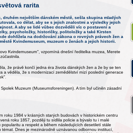
větová rarita
u, druhém největším dánském městě, sešla skupina mladých
tovala, co dělat, aby se s jejich znalostmi a výsledky jejich
ejnost. A aby se lidé vůbec dozvěděli víc o postavení a
lky, psycholožky, historičky, politoložky a také Kirsten
 kde dohlížela na dodržování zákona o rovných právech žen a
e městě Kvindemuseum, muzeum o ženách a jejich historii.
la slovo Kvindemuseum", vzpomíná dnešní ředitelka muzea, Merete
zúčastnila.
la, že právě končí jedna éra života dánských žen a že by se ten
va a věděla, že s modernizací zemědělství mizí poslední generace
ek".
n Spolek Muzeum (Museumsforeningen). A tím byl učiněn zásadní
 roku 1984 v krásných starých budovách v historickém centru
ená roku 1857, později tu sídlila policie a bývalo tu i malé
 popularitu a respekt a během následujících desetiletí stále
uh témat. Dnes je mezinárodně uznávanou odbornou institucí,